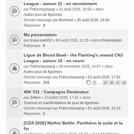
League - saison 11 - en recrutement
par
Frdricchassang
» 01 août 2026, 16:58 » dans
Autres jeux de figurines
Dernier message par
Bertrand
»
05 août 2026, 16:06
Réponses :
4
Ma presentation
par
brave.owl652
» 04 août 2026, 11:25 » dans
Présentation
Réponses :
0
Ligue de Blood Bowl - the Painting's reward CNJ
League - saison 10 - en cours
par
Frdricchassang
» 29 novembre 2025, 14:57 » dans
Autres jeux de figurines
Dernier message par
Frdricchassang
»
01 août 2026, 17:02
Réponses :
315
1
29
30
31
32
…
40K V11 : Campagne Dominatus
par
Zolkov
» 23 juillet 2026, 17:41 » dans
Tournois et manifestations de jeux de figurines
Dernier message par
Frdricchassang
»
01 août 2026, 16:15
Réponses :
2
[CDA 2026] Mythic Battle: Panthéon la suite et la
fin