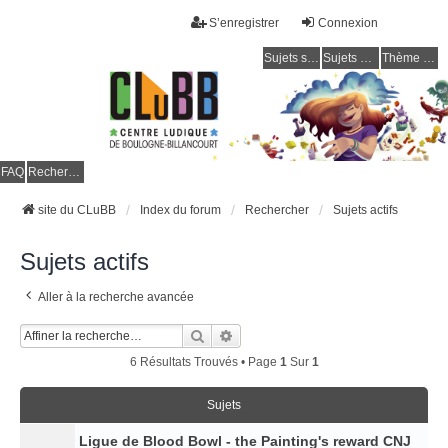
S’enregistrer
Connexion
Sujets sans réponse
Sujets actifs
Thème clair / foncé
CLuBB
FAQ
Rechercher
site du CLuBB
Index du forum
Rechercher
Sujets actifs
Sujets actifs
Aller à la recherche avancée
Rechercher
Recherche Avancée
6 Résultats Trouvés • Page
1
Sur
1
Sujets
Ligue de Blood Bowl - the Painting's reward CNJ