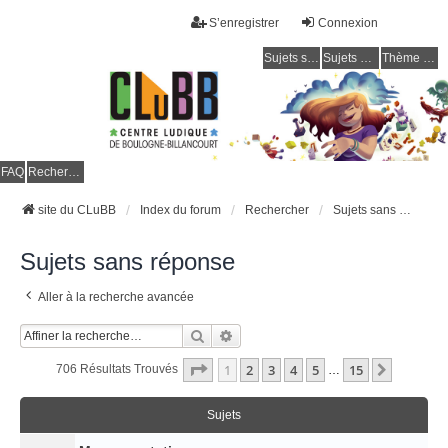
S’enregistrer
Connexion
Sujets sans réponse
Sujets actifs
Thème clair / foncé
CLuBB
FAQ
Rechercher
site du CLuBB
Index du forum
Rechercher
Sujets sans réponse
Sujets sans réponse
Aller à la recherche avancée
Rechercher
Recherche Avancée
Page
1
Sur
15
1
2
3
4
5
15
Suivant
706 Résultats Trouvés
…
Sujets