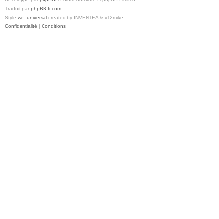
Traduit par
phpBB-fr.com
Style
we_universal
created by INVENTEA & v12mike
Confidentialité
|
Conditions