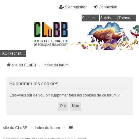
S’enregistrer
Connexion
Sujets sans réponse
Sujets actifs
Thème clair / foncé
CLuBB
FAQ
Rechercher
site du CLuBB
Index du forum
Supprimer les cookies
Êtes-vous sûr de vouloir supprimer tous les cookies de ce forum ?
site du CLuBB
Index du forum
Développé par
phpBB
® Forum Software © phpBB Limited