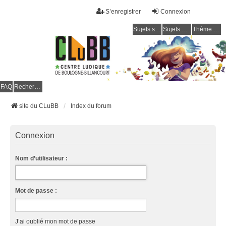
S’enregistrer
Connexion
Sujets sans réponse
Sujets actifs
Thème clair / foncé
CLuBB
FAQ
Rechercher
site du CLuBB
Index du forum
Connexion
Nom d’utilisateur :
Mot de passe :
J’ai oublié mon mot de passe