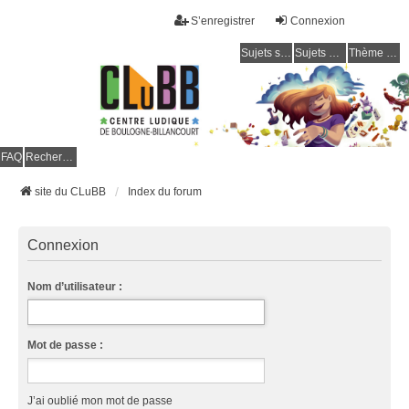
S’enregistrer
Connexion
Sujets sans réponse
Sujets actifs
Thème clair / foncé
CLuBB
FAQ
Rechercher
site du CLuBB
Index du forum
Connexion
Nom d’utilisateur :
Mot de passe :
J’ai oublié mon mot de passe