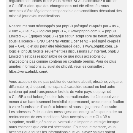
régulièrement celles-ci par vous-même. Si vous continuez d’utiliser
« CLuBB » alors que des changements ont été effectués, vous
acceptez d’être légalement responsable des conditions découlant des
mises à jour et/ou modifications.
Nos forums sont développés par phpBB (désigné ci-après par « ils »,
« eux », « leur », « logiciel phpBB », « www.phpbb.com », « phpBB
Limited », « Équipes phpBB ») qui est un script libre de forum, déclaré
sous la licence «
GNU General Public License v2
» (désigné ci-après
par « GPL ») et qui peut être téléchargé depuis
www.phpbb.com
. Le
logiciel phpBB facilite seulement les discussions sur Internet. phpBB
Limited n’est pas responsable de ce que nous acceptons ou
n’acceptons pas comme contenu ou conduite permis. Pour de plus
amples informations au sujet de phpBB, veuillez consulter :
https://www.phpbb.com/
.
Vous acceptez de ne pas publier de contenu abusif, obscène, vulgaire,
diffamatoire, choquant, menaçant, à caractère sexuel ou tout autre
contenu qui peut transgresser les lois de votre pays, du pays où
« CLuBB » est hébergé ou les lois internationales. Le faire peut vous
mener à un bannissement immédiat et permanent, avec une notification
à votre fournisseur d’accès à Internet si nous le jugeons nécessaire.
Les adresses IP de tous les messages sont enregistrées pour aider au
renforcement de ces conditions. Vous acceptez que « CLuBB »
supprime, modifie, déplace ou verrouille n’importe quel sujet lorsque
nous estimons que cela est nécessaire. En tant que membre, vous
acceptez que toutes les informations que vous avez saisies soient