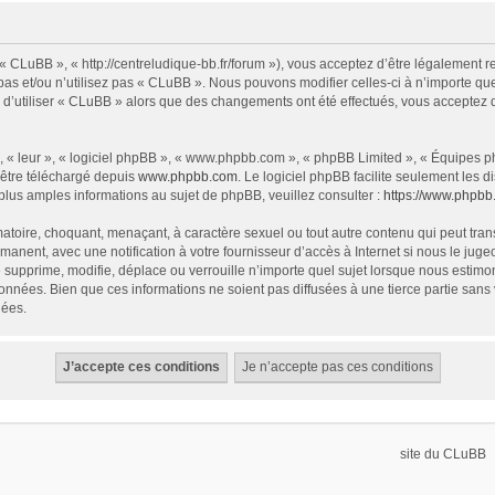
« CLuBB », « http://centreludique-bb.fr/forum »), vous acceptez d’être légalement 
as et/ou n’utilisez pas « CLuBB ». Nous pouvons modifier celles-ci à n’importe que
z d’utiliser « CLuBB » alors que des changements ont été effectués, vous acceptez
 « leur », « logiciel phpBB », « www.phpbb.com », « phpBB Limited », « Équipes php
 être téléchargé depuis
www.phpbb.com
. Le logiciel phpBB facilite seulement les
us amples informations au sujet de phpBB, veuillez consulter :
https://www.phpbb
atoire, choquant, menaçant, à caractère sexuel ou tout autre contenu qui peut tran
manent, avec une notification à votre fournisseur d’accès à Internet si nous le ju
supprime, modifie, déplace ou verrouille n’importe quel sujet lorsque nous estim
onnées. Bien que ces informations ne soient pas diffusées à une tierce partie sa
nées.
site du CLuBB