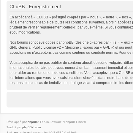
CLuBB - Enregistrement
En accédant à « CLuBB » (désigné ci-après par « nous », « notre », « nos », 
légalement responsable de toutes les conditions suivantes, alors n’accédez p
prudent de vérifier régulièrement celles-ci par vous-même. Si vous continue
et/ou modifications.
Nos forums sont développés par phpBB (désigné ci-après par « ils », « eux »,
GNU General Public License v2
» (désigné ci-après par « GPL ») et qui peut
acceptons ou n’acceptons pas comme contenu ou conduite permis. Pour de pl
Vous acceptez de ne pas publier de contenu abusif, obscène, vulgaire, diffam
internationales. Le faire peut vous mener à un bannissement immédiat et per
pour aider au renforcement de ces conditions. Vous acceptez que « CLuBB » 
les informations que vous avez saisies soient stockées dans notre base de d
responsables en cas de tentative de piratage visant à compromettre les don
Développé par
phpBB
® Forum Software © phpBB Limited
Traduit par
phpBB-fr.com
Style
we_universal
created by INVENTEA & v12mike