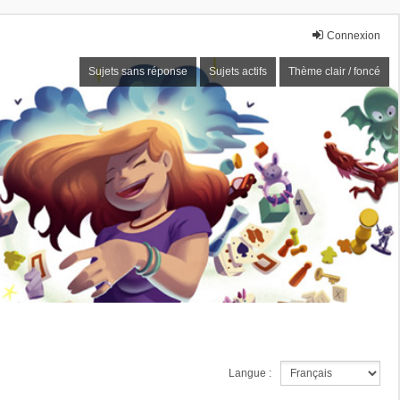
Connexion
Sujets sans réponse
Sujets actifs
Thème clair / foncé
Langue :