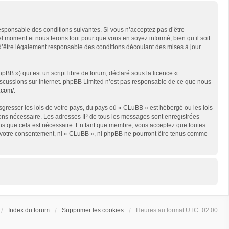
responsable des conditions suivantes. Si vous n’acceptez pas d’être
l moment et nous ferons tout pour que vous en soyez informé, bien qu’il soit
 d’être légalement responsable des conditions découlant des mises à jour
BB ») qui est un script libre de forum, déclaré sous la licence «
 discussions sur Internet. phpBB Limited n’est pas responsable de ce que nous
.com/
.
sgresser les lois de votre pays, du pays où « CLuBB » est hébergé ou les lois
geons nécessaire. Les adresses IP de tous les messages sont enregistrées
ons que cela est nécessaire. En tant que membre, vous acceptez que toutes
ns votre consentement, ni « CLuBB », ni phpBB ne pourront être tenus comme
Index du forum
Supprimer les cookies
Heures au format
UTC+02:00