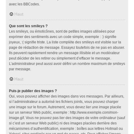
avec les BBCodes.
Haut
Que sont les smileys ?
Les smileys, ou émoticônes, sont de petites images utilisées pour
exprimer des sentiments avec un code simple, exemple : :) signifie
joyeux, :( signifie triste. La liste complète des smileys est visible sur la
page de rédaction de message. Essayez toutefois de ne pas en abuser.
Ils peuvent rapidement rendre un message illisible et un modérateur
peut décider de les retirer ou simplement d’effacer le message.
L’administrateur peut aussi avoir défini un nombre maximum de smileys
par message.
Haut
Puis-je publier des images ?
Oui, vous pouvez afficher des images dans vos messages. Par ailleurs,
si l’administrateur a autorisé les fichiers joints, vous pouvez charger
une image sur le forum. Autrement, vous devez lier une image placée
sur un serveur Web public, exemple : http://www.exemple.com/mon-
image.gif. Vous ne pouvez pas lier des images de votre ordinateur (sauf
si c’est un serveur Web public) ni des images placées derrière des
mécanismes d’authentification, exemple : boîtes aux lettres Hotmail ou
Yahoo!, sites protégés par un mot de passe, etc. Pour afficher l’image,