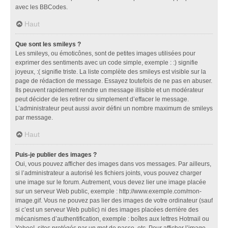
avec les BBCodes.
Haut
Que sont les smileys ?
Les smileys, ou émoticônes, sont de petites images utilisées pour
exprimer des sentiments avec un code simple, exemple : :) signifie
joyeux, :( signifie triste. La liste complète des smileys est visible sur la
page de rédaction de message. Essayez toutefois de ne pas en abuser.
Ils peuvent rapidement rendre un message illisible et un modérateur
peut décider de les retirer ou simplement d’effacer le message.
L’administrateur peut aussi avoir défini un nombre maximum de smileys
par message.
Haut
Puis-je publier des images ?
Oui, vous pouvez afficher des images dans vos messages. Par ailleurs,
si l’administrateur a autorisé les fichiers joints, vous pouvez charger
une image sur le forum. Autrement, vous devez lier une image placée
sur un serveur Web public, exemple : http://www.exemple.com/mon-
image.gif. Vous ne pouvez pas lier des images de votre ordinateur (sauf
si c’est un serveur Web public) ni des images placées derrière des
mécanismes d’authentification, exemple : boîtes aux lettres Hotmail ou
Yahoo!, sites protégés par un mot de passe, etc. Pour afficher l’image,