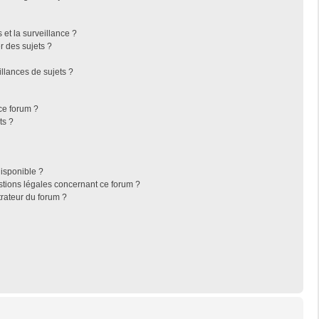
s et la surveillance ?
r des sujets ?
llances de sujets ?
 ce forum ?
ts ?
disponible ?
stions légales concernant ce forum ?
rateur du forum ?