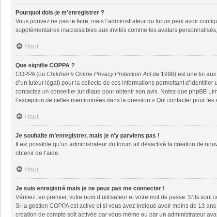
Pourquoi dois-je m’enregistrer ?
Vous pouvez ne pas le faire, mais l’administrateur du forum peut avoir configu
supplémentaires inaccessibles aux invités comme les avatars personnalisés, 
Haut
Que signifie COPPA ?
COPPA (ou
Children’s Online Privacy Protection Act
de 1998) est une loi aux 
d’un tuteur légal) pour la collecte de ces informations permettant d’identifie
contactez un conseiller juridique pour obtenir son avis. Notez que phpBB Limi
l’exception de celles mentionnées dans la question « Qui contacter pour les
Haut
Je souhaite m’enregistrer, mais je n’y parviens pas !
Il est possible qu’un administrateur du forum ait désactivé la création de nou
obtenir de l’aide.
Haut
Je suis enregistré mais je ne peux pas me connecter !
Vérifiez, en premier, votre nom d’utilisateur et votre mot de passe. S’ils sont co
Si la gestion COPPA est active et si vous avez indiqué avoir moins de 13 ans 
création de compte soit activée par vous-même ou par un administrateur avant