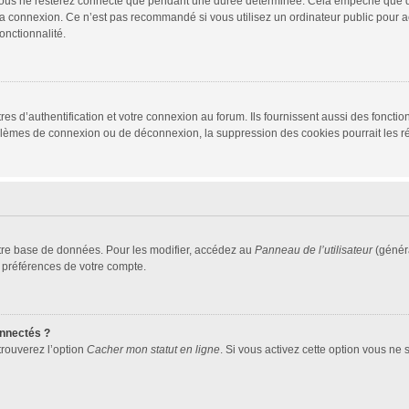
vous ne resterez connecté que pendant une durée déterminée. Cela empêche que quel
la connexion. Ce n’est pas recommandé si vous utilisez un ordinateur public pour ac
onctionnalité.
d’authentification et votre connexion au forum. Ils fournissent aussi des fonctionn
oblèmes de connexion ou de déconnexion, la suppression des cookies pourrait les r
tre base de données. Pour les modifier, accédez au
Panneau de l’utilisateur
(généra
 préférences de votre compte.
nnectés ?
trouverez l’option
Cacher mon statut en ligne
. Si vous activez cette option vous ne