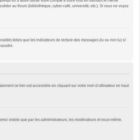
qu’un d’autre utilise votre compte à votre insu en utilisant le même
céder au forum (bibliothèque, cyber-café, université, etc.). Si vous ne voyez
alités telles que les indicateurs de lecture des messages (lu ou non lu) si
ésoudre.
lement ce lien est accessible en cliquant sur votre nom d’utilisateur en haut
 serez visible que par les administrateurs, les modérateurs et vous-même.