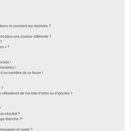
ateurs et comment les rejoindre ?
t dans une couleur différente ?
 ?
um » ?
rivés !
sirables !
f d’un membre de ce forum !
 ?
utilisateurs de ma liste d’amis ou d’ignorés ?
?
n résultat ?
ge blanche ?!
messages et sujets ?