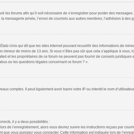
ré les forums afin qu’il soit nécessaire de s’enregistrer pour poster des messages. 
la messagerie privée, l’envoi de courriels aux autres membres, l’adhésion à des gr
États-Unis qui dit que les sites Internet pouvant recueillir des informations de mi
r un mineur de moins de 13 ans. Si vous n’êtes pas sûr que cela s’applique à vous, l
ted et les propriétaires de ce forum ne peuvent pas fournir de conseils juridiques e
 abus ou les questions légales concernant ce forum ? ».
veaux comptes. Il peut également avoir banni votre IP ou interdit le nom d’utilisate
rrects, il y a deux possibilités :
lors de l’enregistrement, alors vous devrez suivre les instructions reçues par cour
 que vous puissiez vous connecter. Cette information est indiquée lors de l’enregis