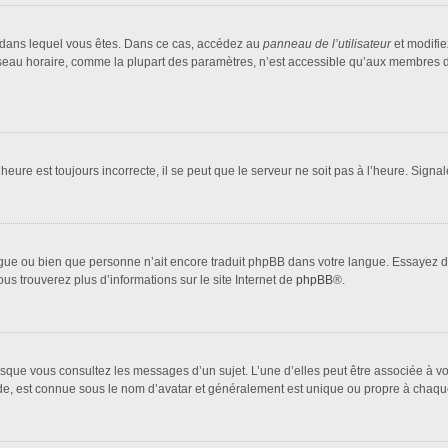
lui dans lequel vous êtes. Dans ce cas, accédez au
panneau de l’utilisateur
et modifie
fuseau horaire, comme la plupart des paramètres, n’est accessible qu’aux membres d
heure est toujours incorrecte, il se peut que le serveur ne soit pas à l’heure. Sign
 langue ou bien que personne n’ait encore traduit phpBB dans votre langue. Essayez 
ous trouverez plus d’informations sur le site Internet de
phpBB
®.
orsque vous consultez les messages d’un sujet. L’une d’elles peut être associée à 
nde, est connue sous le nom d’avatar et généralement est unique ou propre à cha