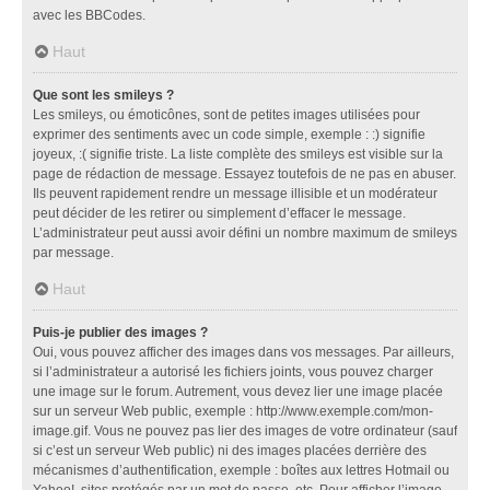
avec les BBCodes.
Haut
Que sont les smileys ?
Les smileys, ou émoticônes, sont de petites images utilisées pour
exprimer des sentiments avec un code simple, exemple : :) signifie
joyeux, :( signifie triste. La liste complète des smileys est visible sur la
page de rédaction de message. Essayez toutefois de ne pas en abuser.
Ils peuvent rapidement rendre un message illisible et un modérateur
peut décider de les retirer ou simplement d’effacer le message.
L’administrateur peut aussi avoir défini un nombre maximum de smileys
par message.
Haut
Puis-je publier des images ?
Oui, vous pouvez afficher des images dans vos messages. Par ailleurs,
si l’administrateur a autorisé les fichiers joints, vous pouvez charger
une image sur le forum. Autrement, vous devez lier une image placée
sur un serveur Web public, exemple : http://www.exemple.com/mon-
image.gif. Vous ne pouvez pas lier des images de votre ordinateur (sauf
si c’est un serveur Web public) ni des images placées derrière des
mécanismes d’authentification, exemple : boîtes aux lettres Hotmail ou
Yahoo!, sites protégés par un mot de passe, etc. Pour afficher l’image,