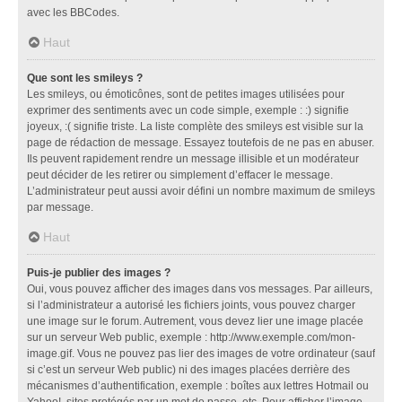
avec les BBCodes.
Haut
Que sont les smileys ?
Les smileys, ou émoticônes, sont de petites images utilisées pour
exprimer des sentiments avec un code simple, exemple : :) signifie
joyeux, :( signifie triste. La liste complète des smileys est visible sur la
page de rédaction de message. Essayez toutefois de ne pas en abuser.
Ils peuvent rapidement rendre un message illisible et un modérateur
peut décider de les retirer ou simplement d’effacer le message.
L’administrateur peut aussi avoir défini un nombre maximum de smileys
par message.
Haut
Puis-je publier des images ?
Oui, vous pouvez afficher des images dans vos messages. Par ailleurs,
si l’administrateur a autorisé les fichiers joints, vous pouvez charger
une image sur le forum. Autrement, vous devez lier une image placée
sur un serveur Web public, exemple : http://www.exemple.com/mon-
image.gif. Vous ne pouvez pas lier des images de votre ordinateur (sauf
si c’est un serveur Web public) ni des images placées derrière des
mécanismes d’authentification, exemple : boîtes aux lettres Hotmail ou
Yahoo!, sites protégés par un mot de passe, etc. Pour afficher l’image,