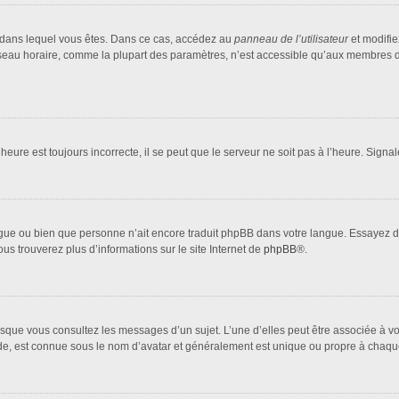
lui dans lequel vous êtes. Dans ce cas, accédez au
panneau de l’utilisateur
et modifie
fuseau horaire, comme la plupart des paramètres, n’est accessible qu’aux membres d
heure est toujours incorrecte, il se peut que le serveur ne soit pas à l’heure. Sign
 langue ou bien que personne n’ait encore traduit phpBB dans votre langue. Essayez 
ous trouverez plus d’informations sur le site Internet de
phpBB
®.
orsque vous consultez les messages d’un sujet. L’une d’elles peut être associée à 
nde, est connue sous le nom d’avatar et généralement est unique ou propre à cha