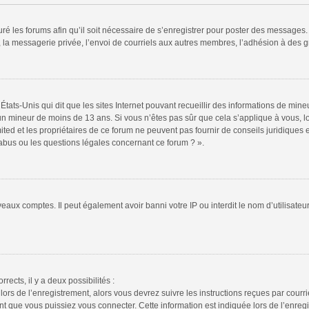
ré les forums afin qu’il soit nécessaire de s’enregistrer pour poster des messages. 
la messagerie privée, l’envoi de courriels aux autres membres, l’adhésion à des gr
États-Unis qui dit que les sites Internet pouvant recueillir des informations de mi
r un mineur de moins de 13 ans. Si vous n’êtes pas sûr que cela s’applique à vous, l
ted et les propriétaires de ce forum ne peuvent pas fournir de conseils juridiques e
 abus ou les questions légales concernant ce forum ? ».
veaux comptes. Il peut également avoir banni votre IP ou interdit le nom d’utilisate
rrects, il y a deux possibilités :
lors de l’enregistrement, alors vous devrez suivre les instructions reçues par cour
 que vous puissiez vous connecter. Cette information est indiquée lors de l’enregis