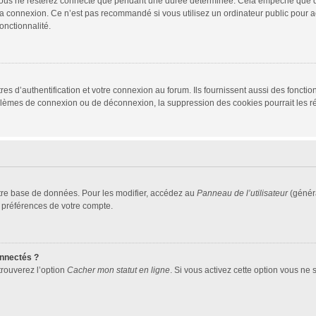
vous ne resterez connecté que pendant une durée déterminée. Cela empêche que quel
la connexion. Ce n’est pas recommandé si vous utilisez un ordinateur public pour ac
onctionnalité.
d’authentification et votre connexion au forum. Ils fournissent aussi des fonctionn
oblèmes de connexion ou de déconnexion, la suppression des cookies pourrait les r
tre base de données. Pour les modifier, accédez au
Panneau de l’utilisateur
(généra
 préférences de votre compte.
nnectés ?
trouverez l’option
Cacher mon statut en ligne
. Si vous activez cette option vous ne