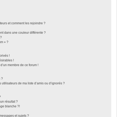
ateurs et comment les rejoindre ?
t dans une couleur différente ?
 ?
um » ?
rivés !
sirables !
f d’un membre de ce forum !
 ?
utilisateurs de ma liste d’amis ou d’ignorés ?
?
n résultat ?
ge blanche ?!
messages et sujets ?