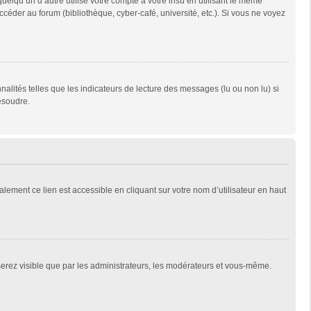
qu’un d’autre utilise votre compte à votre insu en utilisant le même
céder au forum (bibliothèque, cyber-café, université, etc.). Si vous ne voyez
alités telles que les indicateurs de lecture des messages (lu ou non lu) si
ésoudre.
lement ce lien est accessible en cliquant sur votre nom d’utilisateur en haut
 serez visible que par les administrateurs, les modérateurs et vous-même.