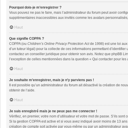
Pourquoi dois-je m’enregistrer ?
Vous pouvez ne pas le faire, mais l’administrateur du forum peut avoir configu
supplémentaires inaccessibles aux invités comme les avatars personnalisés, 
Haut
Que signifie COPPA ?
COPPA (ou
Children’s Online Privacy Protection Act
de 1998) est une loi aux 
d’un tuteur légal) pour la collecte de ces informations permettant d’identifie
contactez un conseiller juridique pour obtenir son avis. Notez que phpBB Limi
l’exception de celles mentionnées dans la question « Qui contacter pour les
Haut
Je souhaite m’enregistrer, mais je n’y parviens pas !
Il est possible qu’un administrateur du forum ait désactivé la création de nou
obtenir de l’aide.
Haut
Je suis enregistré mais je ne peux pas me connecter !
Vérifiez, en premier, votre nom d’utilisateur et votre mot de passe. S’ils sont co
Si la gestion COPPA est active et si vous avez indiqué avoir moins de 13 ans 
création de compte soit activée par vous-même ou par un administrateur avant