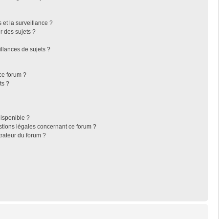
s et la surveillance ?
r des sujets ?
llances de sujets ?
 ce forum ?
ts ?
disponible ?
stions légales concernant ce forum ?
rateur du forum ?