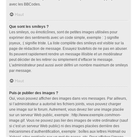
avec les BBCodes.
Haut
Que sont les smileys ?
Les smileys, ou émoticônes, sont de petites images utilisées pour
exprimer des sentiments avec un code simple, exemple : :) signifie
joyeux, :( signifie triste. La liste complète des smileys est visible sur la
page de rédaction de message. Essayez toutefois de ne pas en abuser.
Ils peuvent rapidement rendre un message illisible et un modérateur
peut décider de les retirer ou simplement d’effacer le message.
L’administrateur peut aussi avoir défini un nombre maximum de smileys
par message.
Haut
Puis-je publier des images ?
Oui, vous pouvez afficher des images dans vos messages. Par ailleurs,
si l’administrateur a autorisé les fichiers joints, vous pouvez charger
une image sur le forum. Autrement, vous devez lier une image placée
sur un serveur Web public, exemple : http://www.exemple.com/mon-
image.gif. Vous ne pouvez pas lier des images de votre ordinateur (sauf
si c’est un serveur Web public) ni des images placées derrière des
mécanismes d’authentification, exemple : boîtes aux lettres Hotmail ou
Yahoo!, sites protégés par un mot de passe, etc. Pour afficher l’image,