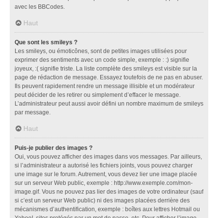
avec les BBCodes.
Haut
Que sont les smileys ?
Les smileys, ou émoticônes, sont de petites images utilisées pour
exprimer des sentiments avec un code simple, exemple : :) signifie
joyeux, :( signifie triste. La liste complète des smileys est visible sur la
page de rédaction de message. Essayez toutefois de ne pas en abuser.
Ils peuvent rapidement rendre un message illisible et un modérateur
peut décider de les retirer ou simplement d’effacer le message.
L’administrateur peut aussi avoir défini un nombre maximum de smileys
par message.
Haut
Puis-je publier des images ?
Oui, vous pouvez afficher des images dans vos messages. Par ailleurs,
si l’administrateur a autorisé les fichiers joints, vous pouvez charger
une image sur le forum. Autrement, vous devez lier une image placée
sur un serveur Web public, exemple : http://www.exemple.com/mon-
image.gif. Vous ne pouvez pas lier des images de votre ordinateur (sauf
si c’est un serveur Web public) ni des images placées derrière des
mécanismes d’authentification, exemple : boîtes aux lettres Hotmail ou
Yahoo!, sites protégés par un mot de passe, etc. Pour afficher l’image,