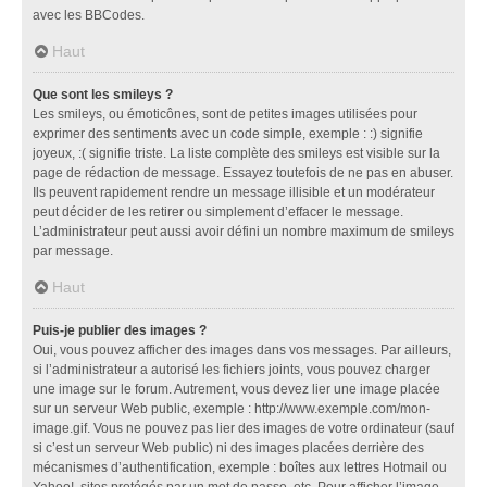
avec les BBCodes.
Haut
Que sont les smileys ?
Les smileys, ou émoticônes, sont de petites images utilisées pour
exprimer des sentiments avec un code simple, exemple : :) signifie
joyeux, :( signifie triste. La liste complète des smileys est visible sur la
page de rédaction de message. Essayez toutefois de ne pas en abuser.
Ils peuvent rapidement rendre un message illisible et un modérateur
peut décider de les retirer ou simplement d’effacer le message.
L’administrateur peut aussi avoir défini un nombre maximum de smileys
par message.
Haut
Puis-je publier des images ?
Oui, vous pouvez afficher des images dans vos messages. Par ailleurs,
si l’administrateur a autorisé les fichiers joints, vous pouvez charger
une image sur le forum. Autrement, vous devez lier une image placée
sur un serveur Web public, exemple : http://www.exemple.com/mon-
image.gif. Vous ne pouvez pas lier des images de votre ordinateur (sauf
si c’est un serveur Web public) ni des images placées derrière des
mécanismes d’authentification, exemple : boîtes aux lettres Hotmail ou
Yahoo!, sites protégés par un mot de passe, etc. Pour afficher l’image,