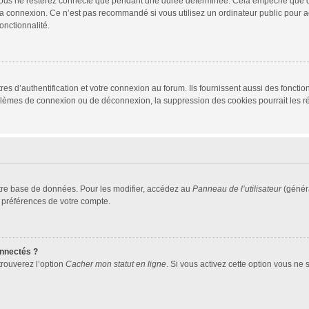
vous ne resterez connecté que pendant une durée déterminée. Cela empêche que quel
la connexion. Ce n’est pas recommandé si vous utilisez un ordinateur public pour ac
onctionnalité.
d’authentification et votre connexion au forum. Ils fournissent aussi des fonctionn
oblèmes de connexion ou de déconnexion, la suppression des cookies pourrait les r
tre base de données. Pour les modifier, accédez au
Panneau de l’utilisateur
(généra
 préférences de votre compte.
nnectés ?
trouverez l’option
Cacher mon statut en ligne
. Si vous activez cette option vous ne