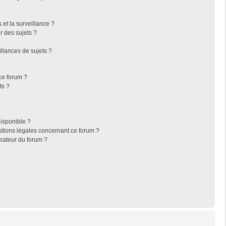
s et la surveillance ?
r des sujets ?
llances de sujets ?
 ce forum ?
ts ?
disponible ?
stions légales concernant ce forum ?
rateur du forum ?