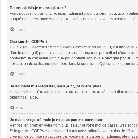
Pourquoi dois-je m’enregistrer ?
Vous pouvez ne pas le faire, mais l’administrateur du forum peut avoir configu
supplémentaires inaccessibles aux invités comme les avatars personnalisés, 
Haut
Que signifie COPPA ?
COPPA (ou
Children’s Online Privacy Protection Act
de 1998) est une loi aux 
d’un tuteur légal) pour la collecte de ces informations permettant d’identifie
contactez un conseiller juridique pour obtenir son avis. Notez que phpBB Limi
l’exception de celles mentionnées dans la question « Qui contacter pour les
Haut
Je souhaite m’enregistrer, mais je n’y parviens pas !
Il est possible qu’un administrateur du forum ait désactivé la création de nou
obtenir de l’aide.
Haut
Je suis enregistré mais je ne peux pas me connecter !
Vérifiez, en premier, votre nom d’utilisateur et votre mot de passe. S’ils sont co
Si la gestion COPPA est active et si vous avez indiqué avoir moins de 13 ans 
création de compte soit activée par vous-même ou par un administrateur avant