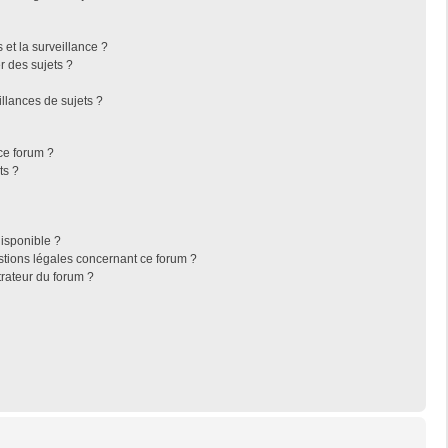
s et la surveillance ?
r des sujets ?
llances de sujets ?
 ce forum ?
ts ?
disponible ?
stions légales concernant ce forum ?
rateur du forum ?