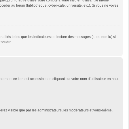
qu’un d’autre utilise votre compte à votre insu en utilisant le même
céder au forum (bibliothèque, cyber-café, université, etc.). Si vous ne voyez
alités telles que les indicateurs de lecture des messages (lu ou non lu) si
ésoudre.
lement ce lien est accessible en cliquant sur votre nom d’utilisateur en haut
 serez visible que par les administrateurs, les modérateurs et vous-même.