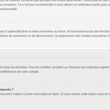
vous ne resterez connecté que pendant une durée déterminée. Cela empêche que quel
la connexion. Ce n’est pas recommandé si vous utilisez un ordinateur public pour ac
onctionnalité.
d’authentification et votre connexion au forum. Ils fournissent aussi des fonctionn
oblèmes de connexion ou de déconnexion, la suppression des cookies pourrait les r
tre base de données. Pour les modifier, accédez au
Panneau de l’utilisateur
(généra
 préférences de votre compte.
nnectés ?
trouverez l’option
Cacher mon statut en ligne
. Si vous activez cette option vous ne