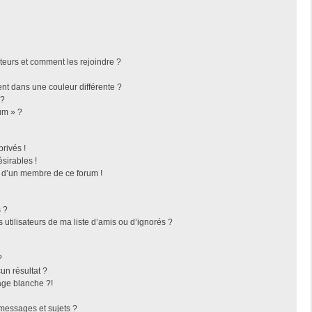
ateurs et comment les rejoindre ?
t dans une couleur différente ?
 ?
um » ?
rivés !
sirables !
f d’un membre de ce forum !
 ?
utilisateurs de ma liste d’amis ou d’ignorés ?
?
n résultat ?
ge blanche ?!
messages et sujets ?