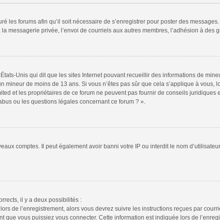
ré les forums afin qu’il soit nécessaire de s’enregistrer pour poster des messages. 
la messagerie privée, l’envoi de courriels aux autres membres, l’adhésion à des gr
États-Unis qui dit que les sites Internet pouvant recueillir des informations de mi
r un mineur de moins de 13 ans. Si vous n’êtes pas sûr que cela s’applique à vous, l
ted et les propriétaires de ce forum ne peuvent pas fournir de conseils juridiques e
 abus ou les questions légales concernant ce forum ? ».
veaux comptes. Il peut également avoir banni votre IP ou interdit le nom d’utilisate
rrects, il y a deux possibilités :
lors de l’enregistrement, alors vous devrez suivre les instructions reçues par cour
 que vous puissiez vous connecter. Cette information est indiquée lors de l’enregis