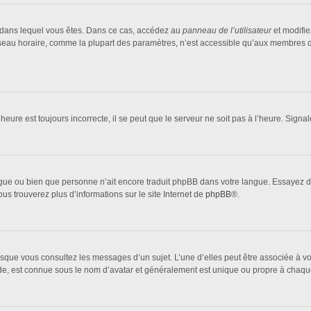
lui dans lequel vous êtes. Dans ce cas, accédez au
panneau de l’utilisateur
et modifie
fuseau horaire, comme la plupart des paramètres, n’est accessible qu’aux membres d
heure est toujours incorrecte, il se peut que le serveur ne soit pas à l’heure. Sign
 langue ou bien que personne n’ait encore traduit phpBB dans votre langue. Essayez 
ous trouverez plus d’informations sur le site Internet de
phpBB
®.
orsque vous consultez les messages d’un sujet. L’une d’elles peut être associée à 
nde, est connue sous le nom d’avatar et généralement est unique ou propre à cha