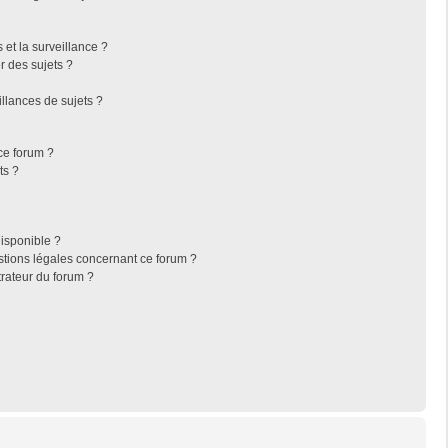
s et la surveillance ?
r des sujets ?
llances de sujets ?
 ce forum ?
ts ?
disponible ?
stions légales concernant ce forum ?
rateur du forum ?