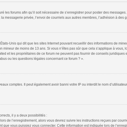
ré les forums afin qu’il soit nécessaire de s’enregistrer pour poster des messages. 
la messagerie privée, l’envoi de courriels aux autres membres, l’adhésion à des gr
États-Unis qui dit que les sites Internet pouvant recueillir des informations de mi
r un mineur de moins de 13 ans. Si vous n’êtes pas sûr que cela s’applique à vous, l
ted et les propriétaires de ce forum ne peuvent pas fournir de conseils juridiques e
 abus ou les questions légales concernant ce forum ? ».
veaux comptes. Il peut également avoir banni votre IP ou interdit le nom d’utilisate
rrects, il y a deux possibilités :
lors de l’enregistrement, alors vous devrez suivre les instructions reçues par cour
 que vous puissiez vous connecter. Cette information est indiquée lors de l’enregis