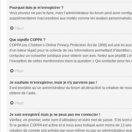
Pourquoi dois-je m’enregistrer ?
Vous pouvez ne pas le faire, mais l’administrateur du forum peut avoir configu
supplémentaires inaccessibles aux invités comme les avatars personnalisés, 
Haut
Que signifie COPPA ?
COPPA (ou
Children’s Online Privacy Protection Act
de 1998) est une loi aux 
d’un tuteur légal) pour la collecte de ces informations permettant d’identifie
contactez un conseiller juridique pour obtenir son avis. Notez que phpBB Limi
l’exception de celles mentionnées dans la question « Qui contacter pour les
Haut
Je souhaite m’enregistrer, mais je n’y parviens pas !
Il est possible qu’un administrateur du forum ait désactivé la création de nou
obtenir de l’aide.
Haut
Je suis enregistré mais je ne peux pas me connecter !
Vérifiez, en premier, votre nom d’utilisateur et votre mot de passe. S’ils sont co
Si la gestion COPPA est active et si vous avez indiqué avoir moins de 13 ans 
création de compte soit activée par vous-même ou par un administrateur avant