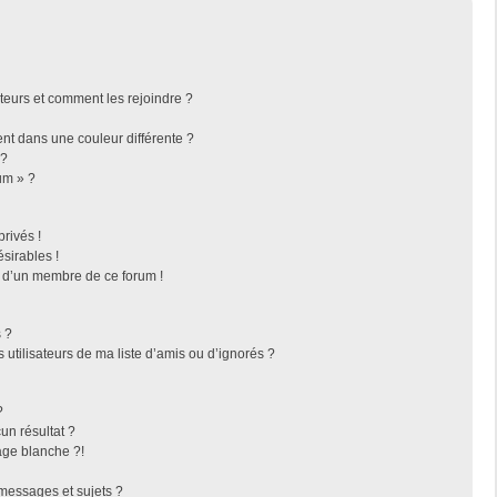
ateurs et comment les rejoindre ?
t dans une couleur différente ?
 ?
um » ?
rivés !
sirables !
f d’un membre de ce forum !
 ?
utilisateurs de ma liste d’amis ou d’ignorés ?
?
n résultat ?
ge blanche ?!
messages et sujets ?