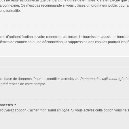
vous ne resterez connecté que pendant une durée déterminée. Cela empêche que quel
la connexion. Ce n’est pas recommandé si vous utilisez un ordinateur public pour ac
onctionnalité.
d’authentification et votre connexion au forum. Ils fournissent aussi des fonctionn
oblèmes de connexion ou de déconnexion, la suppression des cookies pourrait les r
tre base de données. Pour les modifier, accédez au
Panneau de l’utilisateur
(généra
 préférences de votre compte.
nnectés ?
trouverez l’option
Cacher mon statut en ligne
. Si vous activez cette option vous ne