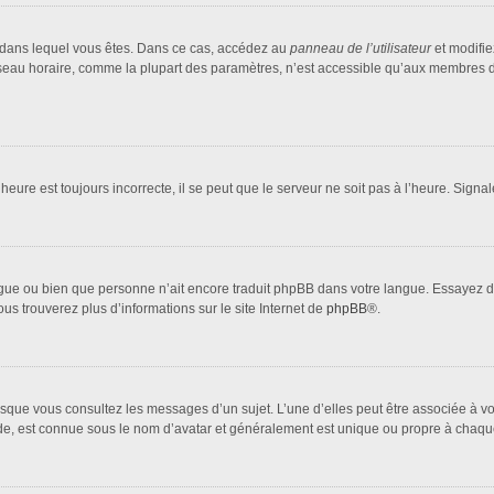
lui dans lequel vous êtes. Dans ce cas, accédez au
panneau de l’utilisateur
et modifie
fuseau horaire, comme la plupart des paramètres, n’est accessible qu’aux membres d
heure est toujours incorrecte, il se peut que le serveur ne soit pas à l’heure. Sign
 langue ou bien que personne n’ait encore traduit phpBB dans votre langue. Essayez 
ous trouverez plus d’informations sur le site Internet de
phpBB
®.
orsque vous consultez les messages d’un sujet. L’une d’elles peut être associée à 
nde, est connue sous le nom d’avatar et généralement est unique ou propre à cha