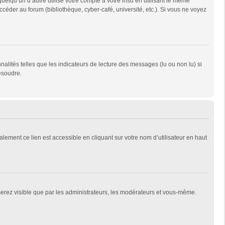
qu’un d’autre utilise votre compte à votre insu en utilisant le même
céder au forum (bibliothèque, cyber-café, université, etc.). Si vous ne voyez
alités telles que les indicateurs de lecture des messages (lu ou non lu) si
ésoudre.
lement ce lien est accessible en cliquant sur votre nom d’utilisateur en haut
 serez visible que par les administrateurs, les modérateurs et vous-même.