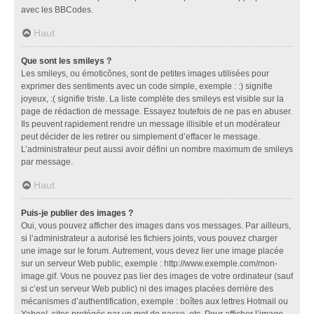
avec les BBCodes.
Haut
Que sont les smileys ?
Les smileys, ou émoticônes, sont de petites images utilisées pour
exprimer des sentiments avec un code simple, exemple : :) signifie
joyeux, :( signifie triste. La liste complète des smileys est visible sur la
page de rédaction de message. Essayez toutefois de ne pas en abuser.
Ils peuvent rapidement rendre un message illisible et un modérateur
peut décider de les retirer ou simplement d’effacer le message.
L’administrateur peut aussi avoir défini un nombre maximum de smileys
par message.
Haut
Puis-je publier des images ?
Oui, vous pouvez afficher des images dans vos messages. Par ailleurs,
si l’administrateur a autorisé les fichiers joints, vous pouvez charger
une image sur le forum. Autrement, vous devez lier une image placée
sur un serveur Web public, exemple : http://www.exemple.com/mon-
image.gif. Vous ne pouvez pas lier des images de votre ordinateur (sauf
si c’est un serveur Web public) ni des images placées derrière des
mécanismes d’authentification, exemple : boîtes aux lettres Hotmail ou
Yahoo!, sites protégés par un mot de passe, etc. Pour afficher l’image,