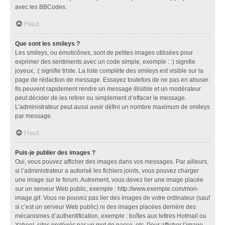
avec les BBCodes.
Haut
Que sont les smileys ?
Les smileys, ou émoticônes, sont de petites images utilisées pour
exprimer des sentiments avec un code simple, exemple : :) signifie
joyeux, :( signifie triste. La liste complète des smileys est visible sur la
page de rédaction de message. Essayez toutefois de ne pas en abuser.
Ils peuvent rapidement rendre un message illisible et un modérateur
peut décider de les retirer ou simplement d’effacer le message.
L’administrateur peut aussi avoir défini un nombre maximum de smileys
par message.
Haut
Puis-je publier des images ?
Oui, vous pouvez afficher des images dans vos messages. Par ailleurs,
si l’administrateur a autorisé les fichiers joints, vous pouvez charger
une image sur le forum. Autrement, vous devez lier une image placée
sur un serveur Web public, exemple : http://www.exemple.com/mon-
image.gif. Vous ne pouvez pas lier des images de votre ordinateur (sauf
si c’est un serveur Web public) ni des images placées derrière des
mécanismes d’authentification, exemple : boîtes aux lettres Hotmail ou
Yahoo!, sites protégés par un mot de passe, etc. Pour afficher l’image,