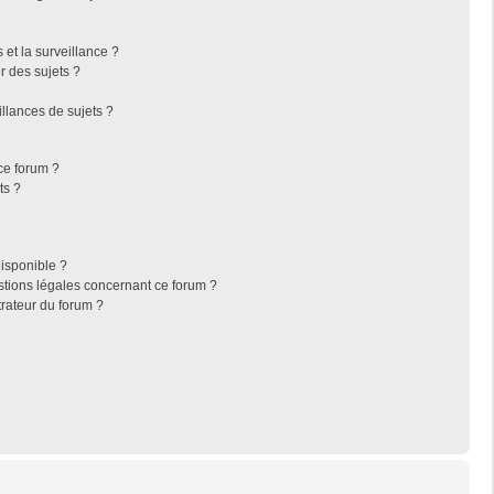
s et la surveillance ?
r des sujets ?
llances de sujets ?
 ce forum ?
ts ?
disponible ?
stions légales concernant ce forum ?
rateur du forum ?