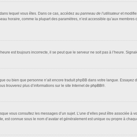
lui dans lequel vous êtes. Dans ce cas, accédez au
panneau de l’utilisateur
et modifie
fuseau horaire, comme la plupart des paramètres, n’est accessible qu’aux membres d
heure est toujours incorrecte, il se peut que le serveur ne soit pas à l’heure. Sign
 langue ou bien que personne n’ait encore traduit phpBB dans votre langue. Essayez 
ous trouverez plus d’informations sur le site Internet de
phpBB
®.
orsque vous consultez les messages d’un sujet. L’une d’elles peut être associée à 
nde, est connue sous le nom d’avatar et généralement est unique ou propre à cha