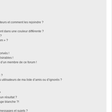
ateurs et comment les rejoindre ?
t dans une couleur différente ?
 ?
um » ?
rivés !
sirables !
f d’un membre de ce forum !
 ?
utilisateurs de ma liste d’amis ou d’ignorés ?
?
n résultat ?
ge blanche ?!
messages et sujets ?