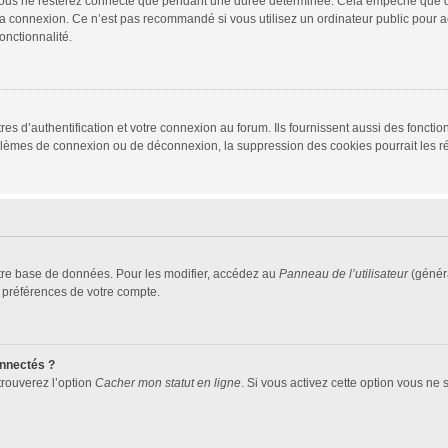
vous ne resterez connecté que pendant une durée déterminée. Cela empêche que quel
la connexion. Ce n’est pas recommandé si vous utilisez un ordinateur public pour ac
onctionnalité.
d’authentification et votre connexion au forum. Ils fournissent aussi des fonctionn
oblèmes de connexion ou de déconnexion, la suppression des cookies pourrait les r
tre base de données. Pour les modifier, accédez au
Panneau de l’utilisateur
(généra
 préférences de votre compte.
nnectés ?
trouverez l’option
Cacher mon statut en ligne
. Si vous activez cette option vous ne