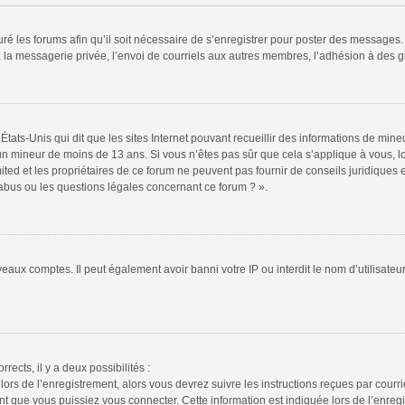
ré les forums afin qu’il soit nécessaire de s’enregistrer pour poster des messages. 
la messagerie privée, l’envoi de courriels aux autres membres, l’adhésion à des gr
États-Unis qui dit que les sites Internet pouvant recueillir des informations de mi
r un mineur de moins de 13 ans. Si vous n’êtes pas sûr que cela s’applique à vous, l
ted et les propriétaires de ce forum ne peuvent pas fournir de conseils juridiques e
 abus ou les questions légales concernant ce forum ? ».
veaux comptes. Il peut également avoir banni votre IP ou interdit le nom d’utilisate
rrects, il y a deux possibilités :
lors de l’enregistrement, alors vous devrez suivre les instructions reçues par cour
 que vous puissiez vous connecter. Cette information est indiquée lors de l’enregis