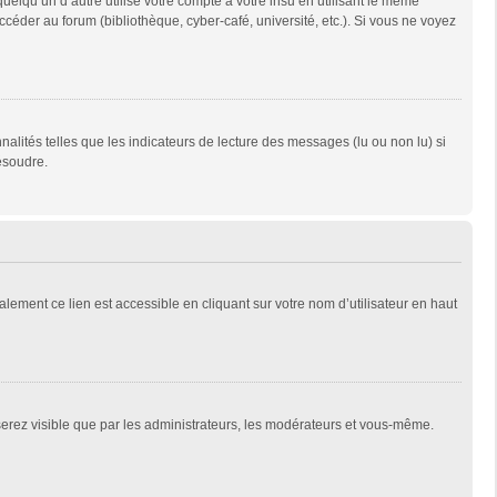
qu’un d’autre utilise votre compte à votre insu en utilisant le même
céder au forum (bibliothèque, cyber-café, université, etc.). Si vous ne voyez
alités telles que les indicateurs de lecture des messages (lu ou non lu) si
ésoudre.
lement ce lien est accessible en cliquant sur votre nom d’utilisateur en haut
 serez visible que par les administrateurs, les modérateurs et vous-même.