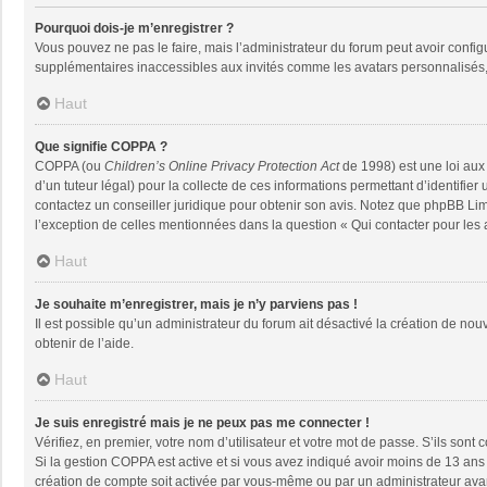
Pourquoi dois-je m’enregistrer ?
Vous pouvez ne pas le faire, mais l’administrateur du forum peut avoir configu
supplémentaires inaccessibles aux invités comme les avatars personnalisés, 
Haut
Que signifie COPPA ?
COPPA (ou
Children’s Online Privacy Protection Act
de 1998) est une loi aux 
d’un tuteur légal) pour la collecte de ces informations permettant d’identifie
contactez un conseiller juridique pour obtenir son avis. Notez que phpBB Limi
l’exception de celles mentionnées dans la question « Qui contacter pour les
Haut
Je souhaite m’enregistrer, mais je n’y parviens pas !
Il est possible qu’un administrateur du forum ait désactivé la création de nou
obtenir de l’aide.
Haut
Je suis enregistré mais je ne peux pas me connecter !
Vérifiez, en premier, votre nom d’utilisateur et votre mot de passe. S’ils sont co
Si la gestion COPPA est active et si vous avez indiqué avoir moins de 13 ans 
création de compte soit activée par vous-même ou par un administrateur avant