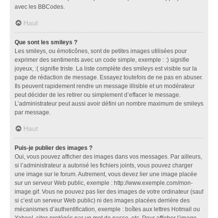
avec les BBCodes.
Haut
Que sont les smileys ?
Les smileys, ou émoticônes, sont de petites images utilisées pour
exprimer des sentiments avec un code simple, exemple : :) signifie
joyeux, :( signifie triste. La liste complète des smileys est visible sur la
page de rédaction de message. Essayez toutefois de ne pas en abuser.
Ils peuvent rapidement rendre un message illisible et un modérateur
peut décider de les retirer ou simplement d’effacer le message.
L’administrateur peut aussi avoir défini un nombre maximum de smileys
par message.
Haut
Puis-je publier des images ?
Oui, vous pouvez afficher des images dans vos messages. Par ailleurs,
si l’administrateur a autorisé les fichiers joints, vous pouvez charger
une image sur le forum. Autrement, vous devez lier une image placée
sur un serveur Web public, exemple : http://www.exemple.com/mon-
image.gif. Vous ne pouvez pas lier des images de votre ordinateur (sauf
si c’est un serveur Web public) ni des images placées derrière des
mécanismes d’authentification, exemple : boîtes aux lettres Hotmail ou
Yahoo!, sites protégés par un mot de passe, etc. Pour afficher l’image,