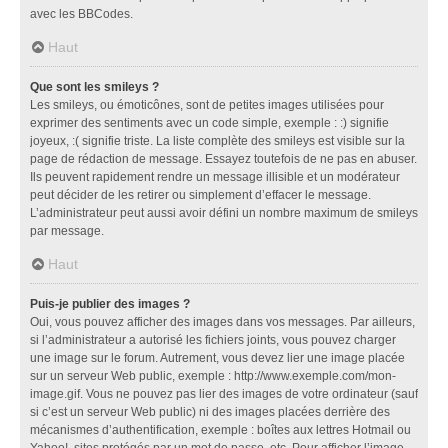
avec les BBCodes.
Haut
Que sont les smileys ?
Les smileys, ou émoticônes, sont de petites images utilisées pour
exprimer des sentiments avec un code simple, exemple : :) signifie
joyeux, :( signifie triste. La liste complète des smileys est visible sur la
page de rédaction de message. Essayez toutefois de ne pas en abuser.
Ils peuvent rapidement rendre un message illisible et un modérateur
peut décider de les retirer ou simplement d’effacer le message.
L’administrateur peut aussi avoir défini un nombre maximum de smileys
par message.
Haut
Puis-je publier des images ?
Oui, vous pouvez afficher des images dans vos messages. Par ailleurs,
si l’administrateur a autorisé les fichiers joints, vous pouvez charger
une image sur le forum. Autrement, vous devez lier une image placée
sur un serveur Web public, exemple : http://www.exemple.com/mon-
image.gif. Vous ne pouvez pas lier des images de votre ordinateur (sauf
si c’est un serveur Web public) ni des images placées derrière des
mécanismes d’authentification, exemple : boîtes aux lettres Hotmail ou
Yahoo!, sites protégés par un mot de passe, etc. Pour afficher l’image,