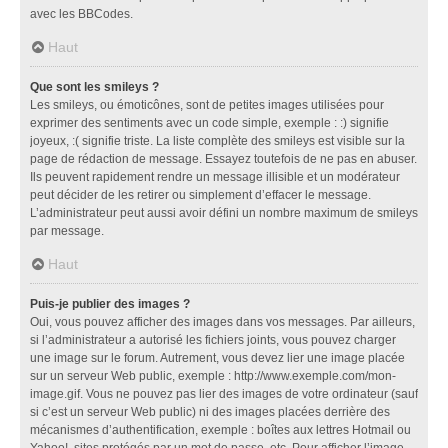
avec les BBCodes.
Haut
Que sont les smileys ?
Les smileys, ou émoticônes, sont de petites images utilisées pour
exprimer des sentiments avec un code simple, exemple : :) signifie
joyeux, :( signifie triste. La liste complète des smileys est visible sur la
page de rédaction de message. Essayez toutefois de ne pas en abuser.
Ils peuvent rapidement rendre un message illisible et un modérateur
peut décider de les retirer ou simplement d’effacer le message.
L’administrateur peut aussi avoir défini un nombre maximum de smileys
par message.
Haut
Puis-je publier des images ?
Oui, vous pouvez afficher des images dans vos messages. Par ailleurs,
si l’administrateur a autorisé les fichiers joints, vous pouvez charger
une image sur le forum. Autrement, vous devez lier une image placée
sur un serveur Web public, exemple : http://www.exemple.com/mon-
image.gif. Vous ne pouvez pas lier des images de votre ordinateur (sauf
si c’est un serveur Web public) ni des images placées derrière des
mécanismes d’authentification, exemple : boîtes aux lettres Hotmail ou
Yahoo!, sites protégés par un mot de passe, etc. Pour afficher l’image,