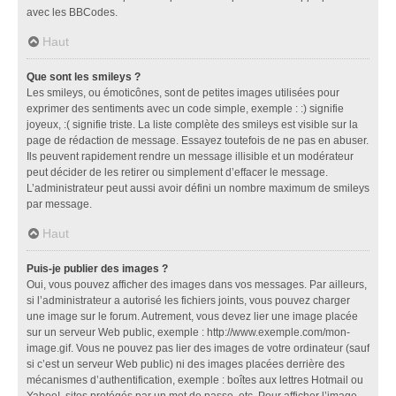
avec les BBCodes.
Haut
Que sont les smileys ?
Les smileys, ou émoticônes, sont de petites images utilisées pour
exprimer des sentiments avec un code simple, exemple : :) signifie
joyeux, :( signifie triste. La liste complète des smileys est visible sur la
page de rédaction de message. Essayez toutefois de ne pas en abuser.
Ils peuvent rapidement rendre un message illisible et un modérateur
peut décider de les retirer ou simplement d’effacer le message.
L’administrateur peut aussi avoir défini un nombre maximum de smileys
par message.
Haut
Puis-je publier des images ?
Oui, vous pouvez afficher des images dans vos messages. Par ailleurs,
si l’administrateur a autorisé les fichiers joints, vous pouvez charger
une image sur le forum. Autrement, vous devez lier une image placée
sur un serveur Web public, exemple : http://www.exemple.com/mon-
image.gif. Vous ne pouvez pas lier des images de votre ordinateur (sauf
si c’est un serveur Web public) ni des images placées derrière des
mécanismes d’authentification, exemple : boîtes aux lettres Hotmail ou
Yahoo!, sites protégés par un mot de passe, etc. Pour afficher l’image,