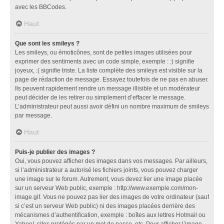
avec les BBCodes.
Haut
Que sont les smileys ?
Les smileys, ou émoticônes, sont de petites images utilisées pour
exprimer des sentiments avec un code simple, exemple : :) signifie
joyeux, :( signifie triste. La liste complète des smileys est visible sur la
page de rédaction de message. Essayez toutefois de ne pas en abuser.
Ils peuvent rapidement rendre un message illisible et un modérateur
peut décider de les retirer ou simplement d’effacer le message.
L’administrateur peut aussi avoir défini un nombre maximum de smileys
par message.
Haut
Puis-je publier des images ?
Oui, vous pouvez afficher des images dans vos messages. Par ailleurs,
si l’administrateur a autorisé les fichiers joints, vous pouvez charger
une image sur le forum. Autrement, vous devez lier une image placée
sur un serveur Web public, exemple : http://www.exemple.com/mon-
image.gif. Vous ne pouvez pas lier des images de votre ordinateur (sauf
si c’est un serveur Web public) ni des images placées derrière des
mécanismes d’authentification, exemple : boîtes aux lettres Hotmail ou
Yahoo!, sites protégés par un mot de passe, etc. Pour afficher l’image,