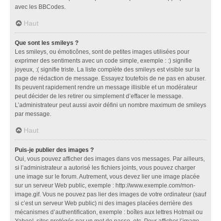
avec les BBCodes.
Haut
Que sont les smileys ?
Les smileys, ou émoticônes, sont de petites images utilisées pour
exprimer des sentiments avec un code simple, exemple : :) signifie
joyeux, :( signifie triste. La liste complète des smileys est visible sur la
page de rédaction de message. Essayez toutefois de ne pas en abuser.
Ils peuvent rapidement rendre un message illisible et un modérateur
peut décider de les retirer ou simplement d’effacer le message.
L’administrateur peut aussi avoir défini un nombre maximum de smileys
par message.
Haut
Puis-je publier des images ?
Oui, vous pouvez afficher des images dans vos messages. Par ailleurs,
si l’administrateur a autorisé les fichiers joints, vous pouvez charger
une image sur le forum. Autrement, vous devez lier une image placée
sur un serveur Web public, exemple : http://www.exemple.com/mon-
image.gif. Vous ne pouvez pas lier des images de votre ordinateur (sauf
si c’est un serveur Web public) ni des images placées derrière des
mécanismes d’authentification, exemple : boîtes aux lettres Hotmail ou
Yahoo!, sites protégés par un mot de passe, etc. Pour afficher l’image,