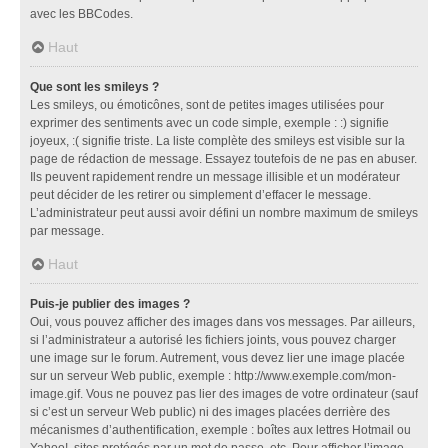
avec les BBCodes.
Haut
Que sont les smileys ?
Les smileys, ou émoticônes, sont de petites images utilisées pour
exprimer des sentiments avec un code simple, exemple : :) signifie
joyeux, :( signifie triste. La liste complète des smileys est visible sur la
page de rédaction de message. Essayez toutefois de ne pas en abuser.
Ils peuvent rapidement rendre un message illisible et un modérateur
peut décider de les retirer ou simplement d’effacer le message.
L’administrateur peut aussi avoir défini un nombre maximum de smileys
par message.
Haut
Puis-je publier des images ?
Oui, vous pouvez afficher des images dans vos messages. Par ailleurs,
si l’administrateur a autorisé les fichiers joints, vous pouvez charger
une image sur le forum. Autrement, vous devez lier une image placée
sur un serveur Web public, exemple : http://www.exemple.com/mon-
image.gif. Vous ne pouvez pas lier des images de votre ordinateur (sauf
si c’est un serveur Web public) ni des images placées derrière des
mécanismes d’authentification, exemple : boîtes aux lettres Hotmail ou
Yahoo!, sites protégés par un mot de passe, etc. Pour afficher l’image,