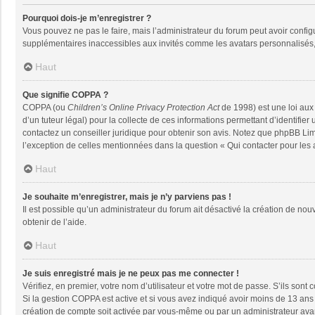
Pourquoi dois-je m’enregistrer ?
Vous pouvez ne pas le faire, mais l’administrateur du forum peut avoir configu
supplémentaires inaccessibles aux invités comme les avatars personnalisés, 
Haut
Que signifie COPPA ?
COPPA (ou
Children’s Online Privacy Protection Act
de 1998) est une loi aux 
d’un tuteur légal) pour la collecte de ces informations permettant d’identifie
contactez un conseiller juridique pour obtenir son avis. Notez que phpBB Limi
l’exception de celles mentionnées dans la question « Qui contacter pour les
Haut
Je souhaite m’enregistrer, mais je n’y parviens pas !
Il est possible qu’un administrateur du forum ait désactivé la création de nou
obtenir de l’aide.
Haut
Je suis enregistré mais je ne peux pas me connecter !
Vérifiez, en premier, votre nom d’utilisateur et votre mot de passe. S’ils sont co
Si la gestion COPPA est active et si vous avez indiqué avoir moins de 13 ans 
création de compte soit activée par vous-même ou par un administrateur avant