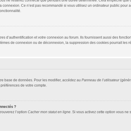
vous ne resterez connecté que pendant une durée déterminée. Cela empêche que quel
la connexion. Ce n’est pas recommandé si vous utilisez un ordinateur public pour ac
onctionnalité.
d’authentification et votre connexion au forum. Ils fournissent aussi des fonctionn
oblèmes de connexion ou de déconnexion, la suppression des cookies pourrait les r
tre base de données. Pour les modifier, accédez au
Panneau de l’utilisateur
(généra
 préférences de votre compte.
nnectés ?
trouverez l’option
Cacher mon statut en ligne
. Si vous activez cette option vous ne