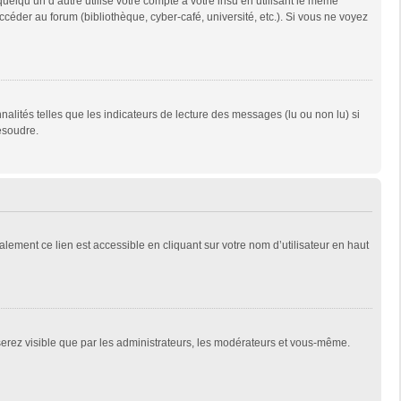
qu’un d’autre utilise votre compte à votre insu en utilisant le même
céder au forum (bibliothèque, cyber-café, université, etc.). Si vous ne voyez
alités telles que les indicateurs de lecture des messages (lu ou non lu) si
ésoudre.
lement ce lien est accessible en cliquant sur votre nom d’utilisateur en haut
 serez visible que par les administrateurs, les modérateurs et vous-même.