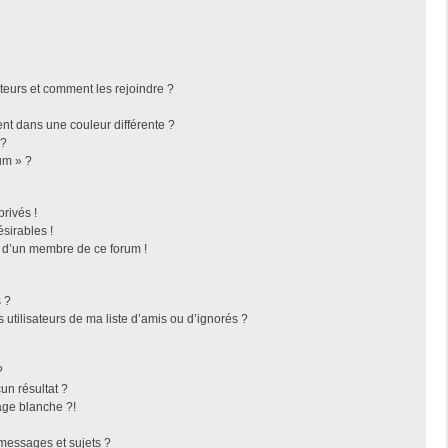
ateurs et comment les rejoindre ?
t dans une couleur différente ?
 ?
um » ?
rivés !
sirables !
f d’un membre de ce forum !
 ?
utilisateurs de ma liste d’amis ou d’ignorés ?
?
n résultat ?
ge blanche ?!
messages et sujets ?