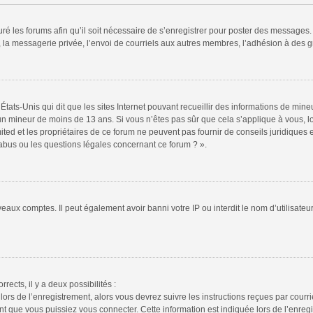
ré les forums afin qu’il soit nécessaire de s’enregistrer pour poster des messages. 
la messagerie privée, l’envoi de courriels aux autres membres, l’adhésion à des gr
États-Unis qui dit que les sites Internet pouvant recueillir des informations de mi
r un mineur de moins de 13 ans. Si vous n’êtes pas sûr que cela s’applique à vous, l
ted et les propriétaires de ce forum ne peuvent pas fournir de conseils juridiques e
 abus ou les questions légales concernant ce forum ? ».
veaux comptes. Il peut également avoir banni votre IP ou interdit le nom d’utilisate
rrects, il y a deux possibilités :
lors de l’enregistrement, alors vous devrez suivre les instructions reçues par cour
 que vous puissiez vous connecter. Cette information est indiquée lors de l’enregis