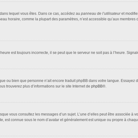
lui dans lequel vous êtes. Dans ce cas, accédez au
panneau de l’utilisateur
et modifie
fuseau horaire, comme la plupart des paramètres, n’est accessible qu’aux membres d
heure est toujours incorrecte, il se peut que le serveur ne soit pas à l’heure. Sign
 langue ou bien que personne n’ait encore traduit phpBB dans votre langue. Essayez 
ous trouverez plus d’informations sur le site Internet de
phpBB
®.
orsque vous consultez les messages d’un sujet. L’une d’elles peut être associée à 
nde, est connue sous le nom d’avatar et généralement est unique ou propre à cha