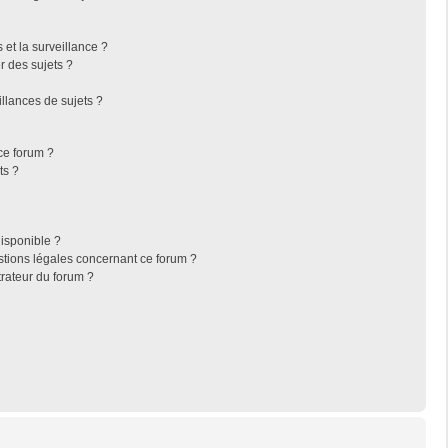
s et la surveillance ?
r des sujets ?
llances de sujets ?
 ce forum ?
ts ?
disponible ?
stions légales concernant ce forum ?
rateur du forum ?