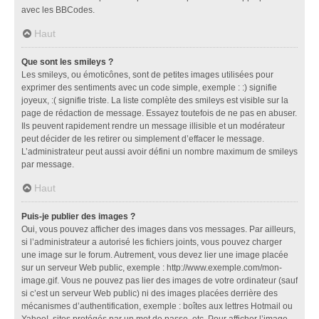
avec les BBCodes.
Haut
Que sont les smileys ?
Les smileys, ou émoticônes, sont de petites images utilisées pour
exprimer des sentiments avec un code simple, exemple : :) signifie
joyeux, :( signifie triste. La liste complète des smileys est visible sur la
page de rédaction de message. Essayez toutefois de ne pas en abuser.
Ils peuvent rapidement rendre un message illisible et un modérateur
peut décider de les retirer ou simplement d’effacer le message.
L’administrateur peut aussi avoir défini un nombre maximum de smileys
par message.
Haut
Puis-je publier des images ?
Oui, vous pouvez afficher des images dans vos messages. Par ailleurs,
si l’administrateur a autorisé les fichiers joints, vous pouvez charger
une image sur le forum. Autrement, vous devez lier une image placée
sur un serveur Web public, exemple : http://www.exemple.com/mon-
image.gif. Vous ne pouvez pas lier des images de votre ordinateur (sauf
si c’est un serveur Web public) ni des images placées derrière des
mécanismes d’authentification, exemple : boîtes aux lettres Hotmail ou
Yahoo!, sites protégés par un mot de passe, etc. Pour afficher l’image,