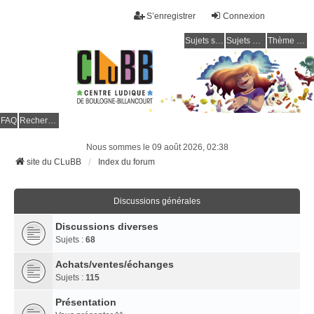
S’enregistrer
Connexion
Sujets sans réponse
Sujets actifs
Thème clair / foncé
CLuBB
FAQ
Rechercher
Nous sommes le 09 août 2026, 02:38
site du CLuBB
Index du forum
Discussions générales
Discussions diverses
Sujets :
68
Achats/ventes/échanges
Sujets :
115
Présentation