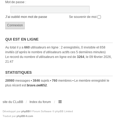
Mot de passe :
J’ai oublié mon mot de passe
Se souvenir de moi
QUI EST EN LIGNE
Au total il y a
660
utilisateurs en ligne : 2 enregistrés, 0 invisible et 658
invités (d’après le nombre d’utilisateurs actifs ces 5 dernières minutes)
Le record du nombre d’utilisateurs en ligne est de
3264
, le 09 février 2026,
21:47
STATISTIQUES
28980
messages •
3846
sujets •
760
membres • Le membre enregistré le
plus récent est
brave.owl652
.
site du CLuBB
Index du forum
Développé par
phpBB
® Forum Software © phpBB Limited
Traduit par
phpBB-fr.com