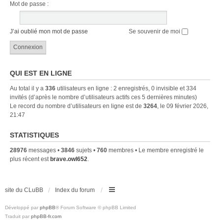
Mot de passe :
J’ai oublié mon mot de passe
Se souvenir de moi
QUI EST EN LIGNE
Au total il y a
336
utilisateurs en ligne : 2 enregistrés, 0 invisible et 334
invités (d’après le nombre d’utilisateurs actifs ces 5 dernières minutes)
Le record du nombre d’utilisateurs en ligne est de
3264
, le 09 février 2026,
21:47
STATISTIQUES
28976
messages •
3846
sujets •
760
membres • Le membre enregistré le
plus récent est
brave.owl652
.
site du CLuBB
Index du forum
Développé par
phpBB
® Forum Software © phpBB Limited
Traduit par
phpBB-fr.com