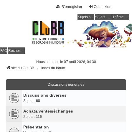
S’enregistrer
Connexion
Sujets sans réponse
Sujets actifs
Thème clair / foncé
CLuBB
FAQ
Rechercher
Nous sommes le 07 août 2026, 04:30
site du CLuBB
Index du forum
Discussions générales
Discussions diverses
Sujets :
68
Achats/ventes/échanges
Sujets :
115
Présentation