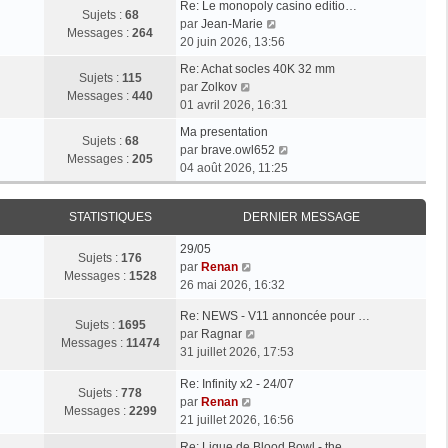
Re: Le monopoly casino editio…
Sujets :
68
V
par
Jean-Marie
Messages :
264
o
20 juin 2026, 13:56
i
Re: Achat socles 40K 32 mm
r
Sujets :
115
V
par
Zolkov
l
Messages :
440
o
01 avril 2026, 16:31
e
i
d
Ma presentation
r
Sujets :
68
e
V
par
brave.owl652
l
Messages :
205
r
o
04 août 2026, 11:25
e
n
i
d
i
r
e
STATISTIQUES
DERNIER MESSAGE
e
l
r
r
e
n
29/05
m
d
Sujets :
176
i
V
par
Renan
e
e
Messages :
1528
e
o
26 mai 2026, 16:32
s
r
r
i
s
n
Re: NEWS - V11 annoncée pour …
m
r
Sujets :
1695
a
i
V
par
Ragnar
e
l
Messages :
11474
g
e
o
31 juillet 2026, 17:53
s
e
e
r
i
s
d
m
Re: Infinity x2 - 24/07
r
a
e
Sujets :
778
V
e
par
Renan
l
g
r
Messages :
2299
o
s
21 juillet 2026, 16:56
e
e
n
i
s
d
i
Re: Ligue de Blood Bowl - the…