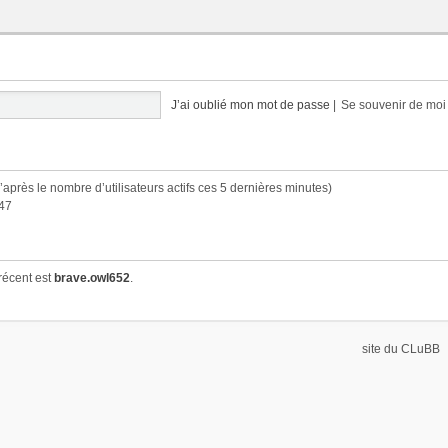
J’ai oublié mon mot de passe
|
Se souvenir de mo
(d’après le nombre d’utilisateurs actifs ces 5 dernières minutes)
:47
récent est
brave.owl652
.
site du CLuBB