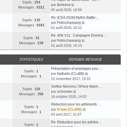
r
a
Sujets :
154
e
e
V
par
Bertrand
l
g
Messages :
4321
r
r
o
05 août 2026, 16:06
e
e
n
m
i
d
Re: [CDA 2026] Mythic Battle:…
i
e
r
Sujets :
135
e
V
par
Frdricchassang
e
s
l
Messages :
5591
r
o
01 août 2026, 16:12
r
s
e
n
i
m
a
d
Re: 40K V11 : Campagne Domina…
i
r
Sujets :
32
e
g
e
V
par
Frdricchassang
e
l
Messages :
339
s
e
r
o
01 août 2026, 16:15
r
e
s
n
i
m
d
a
i
r
e
e
g
STATISTIQUES
DERNIER MESSAGE
e
l
s
r
e
r
e
s
n
Présentation et avantages pou…
m
d
Sujets :
1
a
i
V
par
Nathalie (CLuBB)
e
e
Messages :
1
g
e
o
22 novembre 2017, 15:31
s
r
e
r
i
s
n
Sorties Nécrons / SPace Marin…
m
r
Sujets :
116
a
V
i
par
uchronies
e
l
Messages :
358
g
o
e
16 octobre 2020, 14:02
s
e
e
i
r
s
d
Réduction pour les adhérents …
r
m
Sujets :
1
a
V
e
par
Erwan (CLuBB)
l
e
Messages :
1
g
o
r
03 avril 2017, 11:47
e
s
e
i
n
d
s
Re: Réduction pour les adhére…
r
i
Sujets :
1
V
e
a