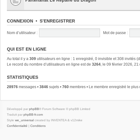
CONNEXION
•
S’ENREGISTRER
Nom d’utilisateur :
Mot de passe :
QUI EST EN LIGNE
Au total il y a
309
utilisateurs en ligne : 1 enregistré, 0 invisible et 308 invités 
Le record du nombre d’utilisateurs en ligne est de
3264
, le 09 février 2026, 21
STATISTIQUES
28976
messages •
3846
sujets •
760
membres • Le membre enregistré le plus 
Développé par
phpBB
® Forum Software © phpBB Limited
Traduit par
phpBB-fr.com
Style
we_universal
created by INVENTEA & v12mike
Confidentialité
|
Conditions