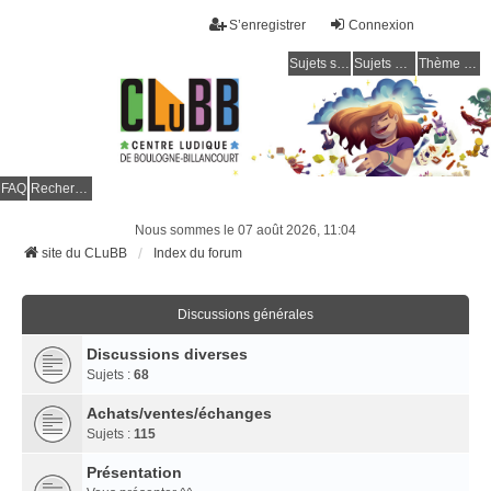
S’enregistrer
Connexion
Sujets sans réponse
Sujets actifs
Thème clair / foncé
CLuBB
FAQ
Rechercher
Nous sommes le 07 août 2026, 11:04
site du CLuBB
Index du forum
Discussions générales
Discussions diverses
Sujets :
68
Achats/ventes/échanges
Sujets :
115
Présentation