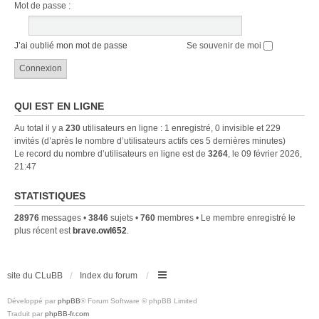
Mot de passe :
J’ai oublié mon mot de passe
Se souvenir de moi
QUI EST EN LIGNE
Au total il y a
230
utilisateurs en ligne : 1 enregistré, 0 invisible et 229
invités (d’après le nombre d’utilisateurs actifs ces 5 dernières minutes)
Le record du nombre d’utilisateurs en ligne est de
3264
, le 09 février 2026,
21:47
STATISTIQUES
28976
messages •
3846
sujets •
760
membres • Le membre enregistré le
plus récent est
brave.owl652
.
site du CLuBB
Index du forum
Développé par
phpBB
® Forum Software © phpBB Limited
Traduit par
phpBB-fr.com