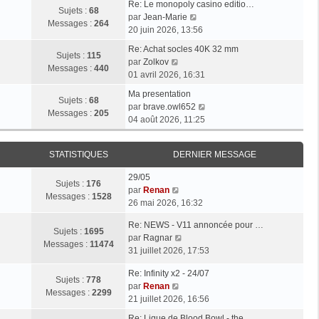
Re: Le monopoly casino editio…
Sujets :
68
V
par
Jean-Marie
Messages :
264
o
20 juin 2026, 13:56
i
Re: Achat socles 40K 32 mm
r
Sujets :
115
V
par
Zolkov
l
Messages :
440
o
01 avril 2026, 16:31
e
i
d
Ma presentation
r
Sujets :
68
e
V
par
brave.owl652
l
Messages :
205
r
o
04 août 2026, 11:25
e
n
i
d
i
r
e
STATISTIQUES
DERNIER MESSAGE
e
l
r
r
e
n
29/05
m
d
Sujets :
176
i
V
par
Renan
e
e
Messages :
1528
e
o
26 mai 2026, 16:32
s
r
r
i
s
n
Re: NEWS - V11 annoncée pour …
m
r
Sujets :
1695
a
i
V
par
Ragnar
e
l
Messages :
11474
g
e
o
31 juillet 2026, 17:53
s
e
e
r
i
s
d
m
Re: Infinity x2 - 24/07
r
a
e
Sujets :
778
V
e
par
Renan
l
g
r
Messages :
2299
o
s
21 juillet 2026, 16:56
e
e
n
i
s
d
i
Re: Ligue de Blood Bowl - the…