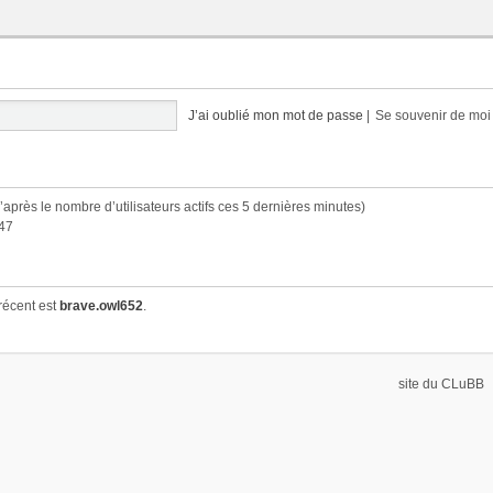
J’ai oublié mon mot de passe
|
Se souvenir de mo
(d’après le nombre d’utilisateurs actifs ces 5 dernières minutes)
:47
récent est
brave.owl652
.
site du CLuBB