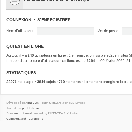
CONNEXION
•
S’ENREGISTRER
Nom d’utilisateur :
Mot de passe :
QUI EST EN LIGNE
Au total il y a
240
utilisateurs en ligne : 1 enregistré, 0 invisible et 239 invités 
Le record du nombre d’utilisateurs en ligne est de
3264
, le 09 février 2026, 21
STATISTIQUES
28976
messages •
3846
sujets •
760
membres • Le membre enregistré le plus 
Développé par
phpBB
® Forum Software © phpBB Limited
Traduit par
phpBB-fr.com
Style
we_universal
created by INVENTEA & v12mike
Confidentialité
|
Conditions