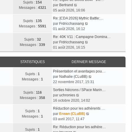
r
a
Sujets :
154
e
e
V
par
Bertrand
l
g
Messages :
4321
r
r
o
05 août 2026, 16:06
e
e
n
m
i
d
Re: [CDA 2026] Mythic Battle:…
i
e
r
Sujets :
135
e
V
par
Frdricchassang
e
s
l
Messages :
5591
r
o
01 août 2026, 16:12
r
s
e
n
i
m
a
d
Re: 40K V11 : Campagne Domina…
i
r
Sujets :
32
e
g
e
V
par
Frdricchassang
e
l
Messages :
339
s
e
r
o
01 août 2026, 16:15
r
e
s
n
i
m
d
a
i
r
e
e
g
STATISTIQUES
DERNIER MESSAGE
e
l
s
r
e
r
e
s
n
Présentation et avantages pou…
m
d
Sujets :
1
a
i
V
par
Nathalie (CLuBB)
e
e
Messages :
1
g
e
o
22 novembre 2017, 15:31
s
r
e
r
i
s
n
Sorties Nécrons / SPace Marin…
m
r
Sujets :
116
a
V
i
par
uchronies
e
l
Messages :
358
g
o
e
16 octobre 2020, 14:02
s
e
e
i
r
s
d
Réduction pour les adhérents …
r
m
Sujets :
1
a
V
e
par
Erwan (CLuBB)
l
e
Messages :
1
g
o
r
03 avril 2017, 11:47
e
s
e
i
n
d
s
Re: Réduction pour les adhére…
r
i
Sujets :
1
V
e
a