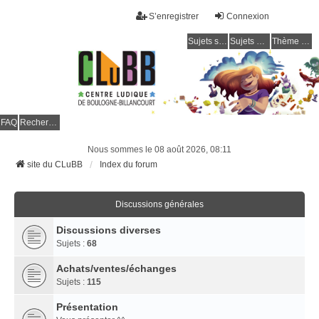
S’enregistrer
Connexion
Sujets sans réponse
Sujets actifs
Thème clair / foncé
CLuBB
FAQ
Rechercher
Nous sommes le 08 août 2026, 08:11
site du CLuBB
Index du forum
Discussions générales
Discussions diverses
Sujets :
68
Achats/ventes/échanges
Sujets :
115
Présentation