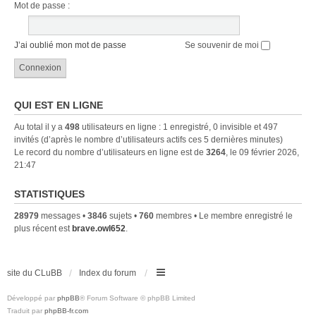
Mot de passe :
J’ai oublié mon mot de passe
Se souvenir de moi
QUI EST EN LIGNE
Au total il y a
498
utilisateurs en ligne : 1 enregistré, 0 invisible et 497
invités (d’après le nombre d’utilisateurs actifs ces 5 dernières minutes)
Le record du nombre d’utilisateurs en ligne est de
3264
, le 09 février 2026,
21:47
STATISTIQUES
28979
messages •
3846
sujets •
760
membres • Le membre enregistré le
plus récent est
brave.owl652
.
site du CLuBB
Index du forum
Développé par
phpBB
® Forum Software © phpBB Limited
Traduit par
phpBB-fr.com