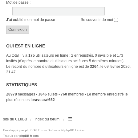
Mot de passe :
J’ai oublié mon mot de passe
Se souvenir de moi
QUI EST EN LIGNE
Au total il y a
175
utilisateurs en ligne : 2 enregistrés, 0 invisible et 173
invités (d’après le nombre d’utilisateurs actifs ces 5 dernières minutes)
Le record du nombre d’utilisateurs en ligne est de
3264
, le 09 février 2026,
21:47
STATISTIQUES
28978
messages •
3846
sujets •
760
membres • Le membre enregistré le
plus récent est
brave.owl652
.
site du CLuBB
Index du forum
Développé par
phpBB
® Forum Software © phpBB Limited
Traduit par
phpBB-fr.com