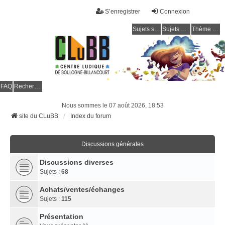
S’enregistrer
Connexion
Sujets sans réponse
Sujets actifs
Thème clair / foncé
CLuBB
FAQ
Rechercher
Nous sommes le 07 août 2026, 18:53
site du CLuBB
Index du forum
Discussions générales
Discussions diverses
Sujets :
68
Achats/ventes/échanges
Sujets :
115
Présentation