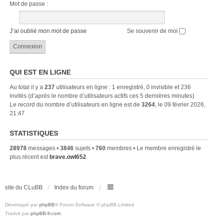
Mot de passe :
J’ai oublié mon mot de passe
Se souvenir de moi
QUI EST EN LIGNE
Au total il y a
237
utilisateurs en ligne : 1 enregistré, 0 invisible et 236
invités (d’après le nombre d’utilisateurs actifs ces 5 dernières minutes)
Le record du nombre d’utilisateurs en ligne est de
3264
, le 09 février 2026,
21:47
STATISTIQUES
28978
messages •
3846
sujets •
760
membres • Le membre enregistré le
plus récent est
brave.owl652
.
site du CLuBB
Index du forum
Développé par
phpBB
® Forum Software © phpBB Limited
Traduit par
phpBB-fr.com