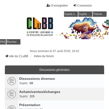
S’enregistrer
Connexion
Sujets sans réponse
Sujets actifs
Thème clair / foncé
CLuBB
FAQ
Rechercher
Nous sommes le 07 août 2026, 18:42
site du CLuBB
Index du forum
Discussions générales
Discussions diverses
Sujets :
68
Achats/ventes/échanges
Sujets :
115
Présentation