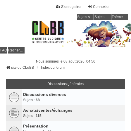
S’enregistrer
Connexion
Sujets sans réponse
Sujets actifs
Thème clair / foncé
CLuBB
FAQ
Rechercher
Nous sommes le 08 août 2026, 04:56
site du CLuBB
Index du forum
Discussions générales
Discussions diverses
Sujets :
68
Achats/ventes/échanges
Sujets :
115
Présentation