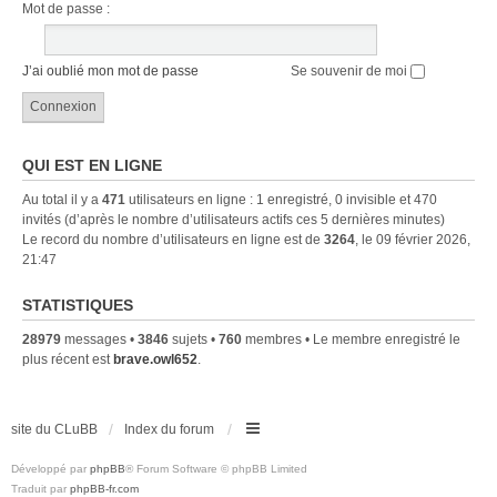
Mot de passe :
J’ai oublié mon mot de passe
Se souvenir de moi
QUI EST EN LIGNE
Au total il y a
471
utilisateurs en ligne : 1 enregistré, 0 invisible et 470
invités (d’après le nombre d’utilisateurs actifs ces 5 dernières minutes)
Le record du nombre d’utilisateurs en ligne est de
3264
, le 09 février 2026,
21:47
STATISTIQUES
28979
messages •
3846
sujets •
760
membres • Le membre enregistré le
plus récent est
brave.owl652
.
site du CLuBB
Index du forum
Développé par
phpBB
® Forum Software © phpBB Limited
Traduit par
phpBB-fr.com