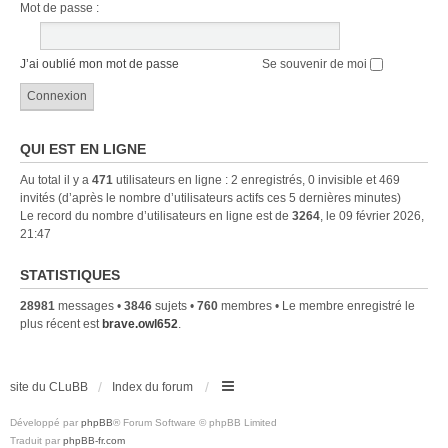
Mot de passe :
J’ai oublié mon mot de passe
Se souvenir de moi
QUI EST EN LIGNE
Au total il y a
471
utilisateurs en ligne : 2 enregistrés, 0 invisible et 469
invités (d’après le nombre d’utilisateurs actifs ces 5 dernières minutes)
Le record du nombre d’utilisateurs en ligne est de
3264
, le 09 février 2026,
21:47
STATISTIQUES
28981
messages •
3846
sujets •
760
membres • Le membre enregistré le
plus récent est
brave.owl652
.
site du CLuBB
Index du forum
Développé par
phpBB
® Forum Software © phpBB Limited
Traduit par
phpBB-fr.com