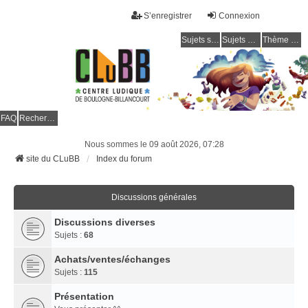
S’enregistrer
Connexion
Sujets sans réponse
Sujets actifs
Thème clair / foncé
CLuBB
FAQ
Rechercher
Nous sommes le 09 août 2026, 07:28
site du CLuBB
Index du forum
Discussions générales
Discussions diverses
Sujets :
68
Achats/ventes/échanges
Sujets :
115
Présentation