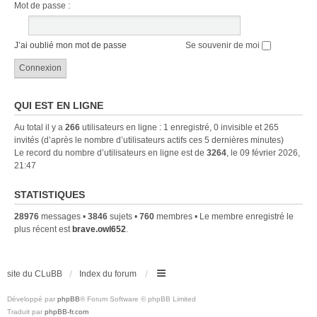
Mot de passe :
J’ai oublié mon mot de passe
Se souvenir de moi
QUI EST EN LIGNE
Au total il y a
266
utilisateurs en ligne : 1 enregistré, 0 invisible et 265
invités (d’après le nombre d’utilisateurs actifs ces 5 dernières minutes)
Le record du nombre d’utilisateurs en ligne est de
3264
, le 09 février 2026,
21:47
STATISTIQUES
28976
messages •
3846
sujets •
760
membres • Le membre enregistré le
plus récent est
brave.owl652
.
site du CLuBB
Index du forum
Développé par
phpBB
® Forum Software © phpBB Limited
Traduit par
phpBB-fr.com