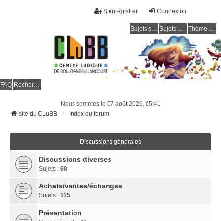
S’enregistrer
Connexion
Sujets sans réponse
Sujets actifs
Thème clair / foncé
CLuBB
FAQ
Rechercher
Nous sommes le 07 août 2026, 05:41
site du CLuBB
Index du forum
Discussions générales
Discussions diverses
Sujets :
68
Achats/ventes/échanges
Sujets :
115
Présentation