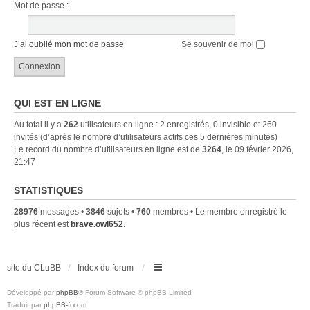
Mot de passe :
J’ai oublié mon mot de passe
Se souvenir de moi
QUI EST EN LIGNE
Au total il y a
262
utilisateurs en ligne : 2 enregistrés, 0 invisible et 260
invités (d’après le nombre d’utilisateurs actifs ces 5 dernières minutes)
Le record du nombre d’utilisateurs en ligne est de
3264
, le 09 février 2026,
21:47
STATISTIQUES
28976
messages •
3846
sujets •
760
membres • Le membre enregistré le
plus récent est
brave.owl652
.
site du CLuBB
Index du forum
Développé par
phpBB
® Forum Software © phpBB Limited
Traduit par
phpBB-fr.com