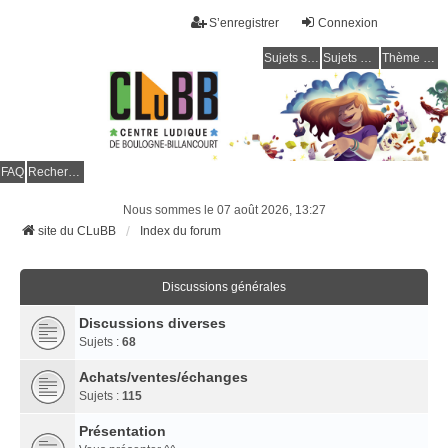
S’enregistrer
Connexion
Sujets sans réponse
Sujets actifs
Thème clair / foncé
CLuBB
FAQ
Rechercher
Nous sommes le 07 août 2026, 13:27
site du CLuBB
Index du forum
Discussions générales
Discussions diverses
Sujets :
68
Achats/ventes/échanges
Sujets :
115
Présentation