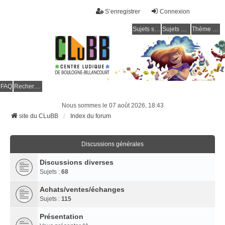
S’enregistrer
Connexion
Sujets sans réponse
Sujets actifs
Thème clair / foncé
CLuBB
FAQ
Rechercher
Nous sommes le 07 août 2026, 18:43
site du CLuBB
Index du forum
Discussions générales
Discussions diverses
Sujets :
68
Achats/ventes/échanges
Sujets :
115
Présentation