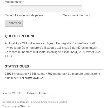
Mot de passe :
J’ai oublié mon mot de passe
Se souvenir de moi
QUI EST EN LIGNE
Au total il y a
279
utilisateurs en ligne : 1 enregistré, 0 invisible et 278
invités (d’après le nombre d’utilisateurs actifs ces 5 dernières minutes)
Le record du nombre d’utilisateurs en ligne est de
3264
, le 09 février 2026,
21:47
STATISTIQUES
28978
messages •
3846
sujets •
760
membres • Le membre enregistré le
plus récent est
brave.owl652
.
site du CLuBB
Index du forum
Développé par
phpBB
® Forum Software © phpBB Limited
Traduit par
phpBB-fr.com