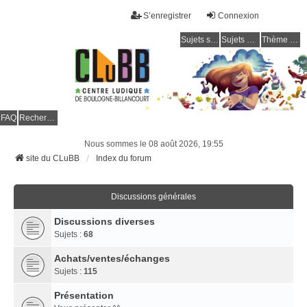
S’enregistrer
Connexion
Sujets sans réponse
Sujets actifs
Thème clair / foncé
CLuBB
FAQ
Rechercher
Nous sommes le 08 août 2026, 19:55
site du CLuBB
Index du forum
Discussions générales
Discussions diverses
Sujets :
68
Achats/ventes/échanges
Sujets :
115
Présentation