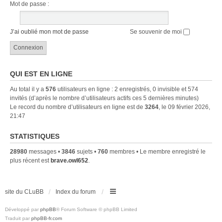
Mot de passe :
J’ai oublié mon mot de passe
Se souvenir de moi
QUI EST EN LIGNE
Au total il y a
576
utilisateurs en ligne : 2 enregistrés, 0 invisible et 574
invités (d’après le nombre d’utilisateurs actifs ces 5 dernières minutes)
Le record du nombre d’utilisateurs en ligne est de
3264
, le 09 février 2026,
21:47
STATISTIQUES
28980
messages •
3846
sujets •
760
membres • Le membre enregistré le
plus récent est
brave.owl652
.
site du CLuBB
Index du forum
Développé par
phpBB
® Forum Software © phpBB Limited
Traduit par
phpBB-fr.com