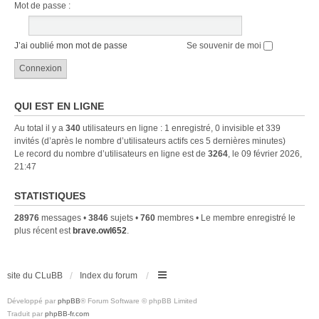
Mot de passe :
J’ai oublié mon mot de passe
Se souvenir de moi
QUI EST EN LIGNE
Au total il y a
340
utilisateurs en ligne : 1 enregistré, 0 invisible et 339
invités (d’après le nombre d’utilisateurs actifs ces 5 dernières minutes)
Le record du nombre d’utilisateurs en ligne est de
3264
, le 09 février 2026,
21:47
STATISTIQUES
28976
messages •
3846
sujets •
760
membres • Le membre enregistré le
plus récent est
brave.owl652
.
site du CLuBB
Index du forum
Développé par
phpBB
® Forum Software © phpBB Limited
Traduit par
phpBB-fr.com