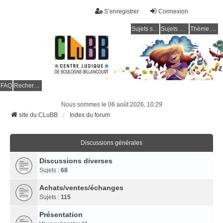
S’enregistrer
Connexion
Sujets sans réponse
Sujets actifs
Thème clair / foncé
CLuBB
FAQ
Rechercher
Nous sommes le 06 août 2026, 10:29
site du CLuBB
Index du forum
Discussions générales
Discussions diverses
Sujets :
68
Achats/ventes/échanges
Sujets :
115
Présentation