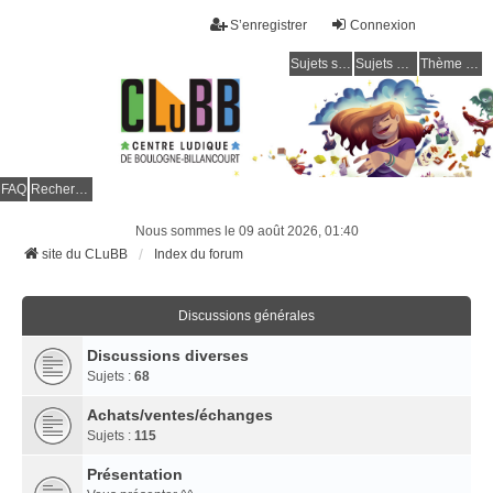
S’enregistrer
Connexion
Sujets sans réponse
Sujets actifs
Thème clair / foncé
CLuBB
FAQ
Rechercher
Nous sommes le 09 août 2026, 01:40
site du CLuBB
Index du forum
Discussions générales
Discussions diverses
Sujets :
68
Achats/ventes/échanges
Sujets :
115
Présentation