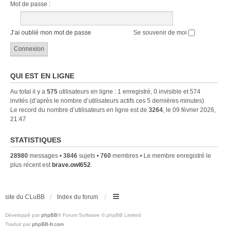
Mot de passe :
J’ai oublié mon mot de passe
Se souvenir de moi
QUI EST EN LIGNE
Au total il y a
575
utilisateurs en ligne : 1 enregistré, 0 invisible et 574
invités (d’après le nombre d’utilisateurs actifs ces 5 dernières minutes)
Le record du nombre d’utilisateurs en ligne est de
3264
, le 09 février 2026,
21:47
STATISTIQUES
28980
messages •
3846
sujets •
760
membres • Le membre enregistré le
plus récent est
brave.owl652
.
site du CLuBB
Index du forum
Développé par
phpBB
® Forum Software © phpBB Limited
Traduit par
phpBB-fr.com