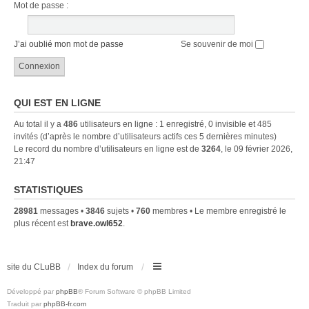
Mot de passe :
J’ai oublié mon mot de passe
Se souvenir de moi
QUI EST EN LIGNE
Au total il y a
486
utilisateurs en ligne : 1 enregistré, 0 invisible et 485
invités (d’après le nombre d’utilisateurs actifs ces 5 dernières minutes)
Le record du nombre d’utilisateurs en ligne est de
3264
, le 09 février 2026,
21:47
STATISTIQUES
28981
messages •
3846
sujets •
760
membres • Le membre enregistré le
plus récent est
brave.owl652
.
site du CLuBB
Index du forum
Développé par
phpBB
® Forum Software © phpBB Limited
Traduit par
phpBB-fr.com