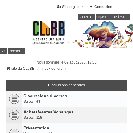
S’enregistrer
Connexion
Sujets sans réponse
Sujets actifs
Thème clair / foncé
CLuBB
FAQ
Rechercher
Nous sommes le 09 août 2026, 12:15
site du CLuBB
Index du forum
Discussions générales
Discussions diverses
Sujets :
68
Achats/ventes/échanges
Sujets :
115
Présentation