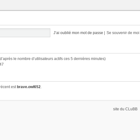
J’ai oublié mon mot de passe
|
Se souvenir de mo
 (d’après le nombre d’utilisateurs actifs ces 5 dernières minutes)
:47
récent est
brave.owl652
.
site du CLuBB