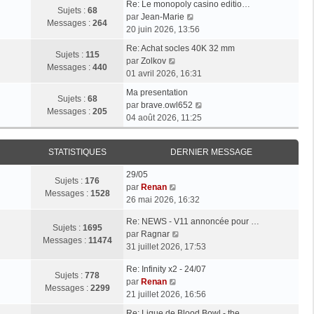
Re: Le monopoly casino editio…
Sujets :
68
V
par
Jean-Marie
Messages :
264
o
20 juin 2026, 13:56
i
Re: Achat socles 40K 32 mm
r
Sujets :
115
V
par
Zolkov
l
Messages :
440
o
01 avril 2026, 16:31
e
i
d
Ma presentation
r
Sujets :
68
e
V
par
brave.owl652
l
Messages :
205
r
o
04 août 2026, 11:25
e
n
i
d
i
r
e
STATISTIQUES
DERNIER MESSAGE
e
l
r
r
e
n
29/05
m
d
Sujets :
176
i
V
par
Renan
e
e
Messages :
1528
e
o
26 mai 2026, 16:32
s
r
r
i
s
n
Re: NEWS - V11 annoncée pour …
m
r
Sujets :
1695
a
i
V
par
Ragnar
e
l
Messages :
11474
g
e
o
31 juillet 2026, 17:53
s
e
e
r
i
s
d
m
Re: Infinity x2 - 24/07
r
a
e
Sujets :
778
V
e
par
Renan
l
g
r
Messages :
2299
o
s
21 juillet 2026, 16:56
e
e
n
i
s
d
i
Re: Ligue de Blood Bowl - the…