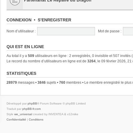
CONNEXION
•
S’ENREGISTRER
Nom d’utilisateur :
Mot de passe :
QUI EST EN LIGNE
Au total il y a
509
utilisateurs en ligne : 2 enregistrés, 0 invisible et 507 invités
Le record du nombre d’utilisateurs en ligne est de
3264
, le 09 février 2026, 21
STATISTIQUES
28979
messages •
3846
sujets •
760
membres • Le membre enregistré le plus 
Développé par
phpBB
® Forum Software © phpBB Limited
Traduit par
phpBB-fr.com
Style
we_universal
created by INVENTEA & v12mike
Confidentialité
|
Conditions