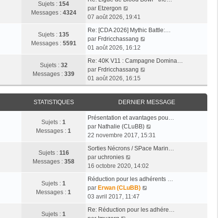
r
a
Sujets :
154
e
e
V
par
Etzergon
l
g
Messages :
4324
r
r
o
07 août 2026, 19:41
e
e
n
m
i
d
Re: [CDA 2026] Mythic Battle:…
i
e
r
Sujets :
135
e
V
par
Frdricchassang
e
s
l
Messages :
5591
r
o
01 août 2026, 16:12
r
s
e
n
i
m
a
d
Re: 40K V11 : Campagne Domina…
i
r
Sujets :
32
e
g
e
V
par
Frdricchassang
e
l
Messages :
339
s
e
r
o
01 août 2026, 16:15
r
e
s
n
i
m
d
a
i
r
e
e
g
STATISTIQUES
DERNIER MESSAGE
e
l
s
r
e
r
e
s
n
Présentation et avantages pou…
m
d
Sujets :
1
a
i
V
par
Nathalie (CLuBB)
e
e
Messages :
1
g
e
o
22 novembre 2017, 15:31
s
r
e
r
i
s
n
Sorties Nécrons / SPace Marin…
m
r
Sujets :
116
a
V
i
par
uchronies
e
l
Messages :
358
g
o
e
16 octobre 2020, 14:02
s
e
e
i
r
s
d
Réduction pour les adhérents …
r
m
Sujets :
1
a
V
e
par
Erwan (CLuBB)
l
e
Messages :
1
g
o
r
03 avril 2017, 11:47
e
s
e
i
n
d
s
Re: Réduction pour les adhére…
r
i
Sujets :
1
V
e
a