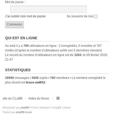
Mot de passe :
J’ai oublié mon mot de passe
Se souvenir de moi
QUI EST EN LIGNE
Au total il y a
789
utilisateurs en ligne : 2 enregistrés, 0 invisible et 787
invités (d’après le nombre d’utilisateurs actifs ces 5 dernières minutes)
Le record du nombre d’utilisateurs en ligne est de
3264
, le 09 février 2026,
21:47
STATISTIQUES
28990
messages •
3846
sujets •
760
membres • Le membre enregistré le
plus récent est
brave.owl652
.
site du CLuBB
Index du forum
Développé par
phpBB
® Forum Software © phpBB Limited
Traduit par
phpBB-fr.com