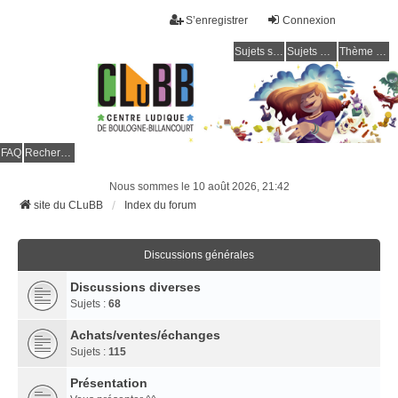
S’enregistrer
Connexion
Sujets sans réponse
Sujets actifs
Thème clair / foncé
CLuBB
FAQ
Rechercher
Nous sommes le 10 août 2026, 21:42
site du CLuBB
Index du forum
Discussions générales
Discussions diverses
Sujets :
68
Achats/ventes/échanges
Sujets :
115
Présentation